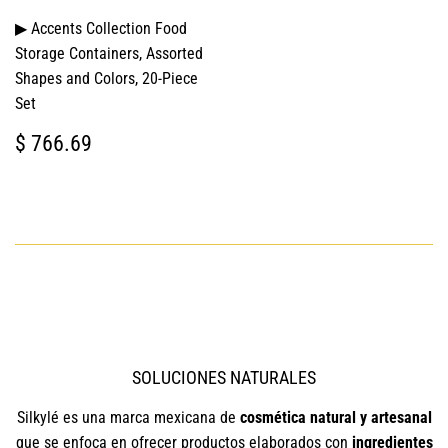
▶ Accents Collection Food
Storage Containers, Assorted
Shapes and Colors, 20-Piece
Set
PRECIO
$
$ 766.69
HABITUAL
766.69
SOLUCIONES NATURALES
Silkylé es una marca mexicana de
cosmética natural y artesanal
que se enfoca en ofrecer productos elaborados con
ingredientes