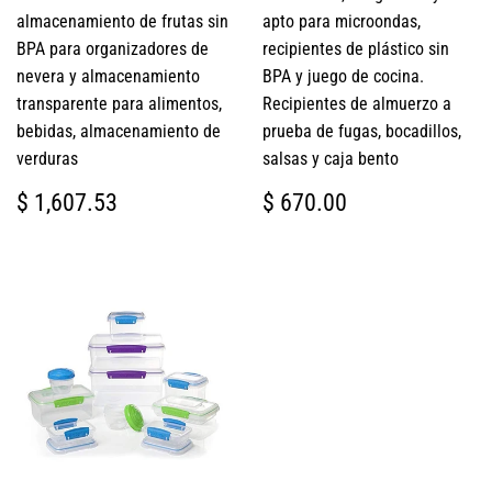
almacenamiento de frutas sin
apto para microondas,
BPA para organizadores de
recipientes de plástico sin
nevera y almacenamiento
BPA y juego de cocina.
transparente para alimentos,
Recipientes de almuerzo a
bebidas, almacenamiento de
prueba de fugas, bocadillos,
verduras
salsas y caja bento
PRECIO
$
PRECIO
$
$ 1,607.53
$ 670.00
HABITUAL
1,607.53
HABITUAL
670.00