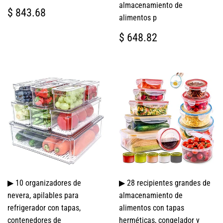
almacenamiento de
PRECIO
$
$ 843.68
alimentos p
HABITUAL
843.68
PRECIO
$
$ 648.82
HABITUAL
648.82
▶ 10 organizadores de
▶ 28 recipientes grandes de
nevera, apilables para
almacenamiento de
refrigerador con tapas,
alimentos con tapas
contenedores de
herméticas, congelador y