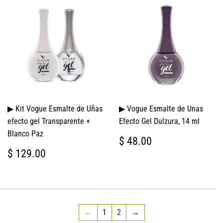
▶ Kit Vogue Esmalte de Uñas
▶ Vogue Esmalte de Unas
efecto gel Transparente +
Efecto Gel Dulzura, 14 ml
Blanco Paz
PRECIO
$
$ 48.00
HABITUAL
48.00
PRECIO
$
$ 129.00
HABITUAL
129.00
←
1
2
→