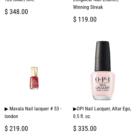
Winning Streak
PRECIO
$
$ 348.00
HABITUAL
348.00
PRECIO
$
$ 119.00
HABITUAL
119.00
▶ Mavala Nail lacquer # 53 -
▶OPI Nail Lacquer, Altar Ego,
london
0.5 fl. oz.
PRECIO
$
PRECIO
$
$ 219.00
$ 335.00
HABITUAL
219.00
HABITUAL
335.00