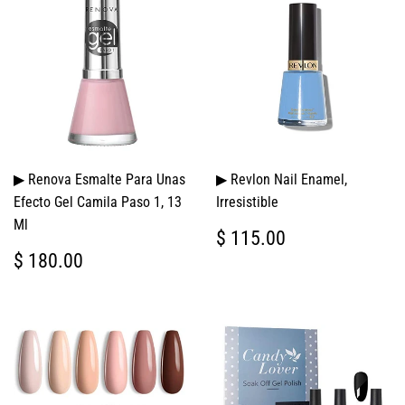
▶ Renova Esmalte Para Unas
▶ Revlon Nail Enamel,
Efecto Gel Camila Paso 1, 13
Irresistible
Ml
PRECIO
$
$ 115.00
HABITUAL
115.00
PRECIO
$
$ 180.00
HABITUAL
180.00