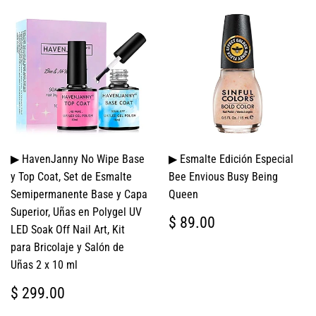
▶ HavenJanny No Wipe Base
▶ Esmalte Edición Especial
y Top Coat, Set de Esmalte
Bee Envious Busy Being
Semipermanente Base y Capa
Queen
Superior, Uñas en Polygel UV
PRECIO
$
$ 89.00
LED Soak Off Nail Art, Kit
HABITUAL
89.00
para Bricolaje y Salón de
Uñas 2 x 10 ml
PRECIO
$
$ 299.00
HABITUAL
299.00