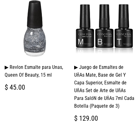
▶ Revlon Esmalte para Unas,
▶ Juego de Esmaltes de
Queen Of Beauty, 15 ml
UñAs Mate, Base de Gel Y
Capa Superior, Esmalte de
PRECIO
$
$ 45.00
UñAs Set de Arte de UñAs
HABITUAL
45.00
Para SalóN de UñAs 7ml Cada
Botella (Paquete de 3)
PRECIO
$
$ 129.00
HABITUAL
129.00