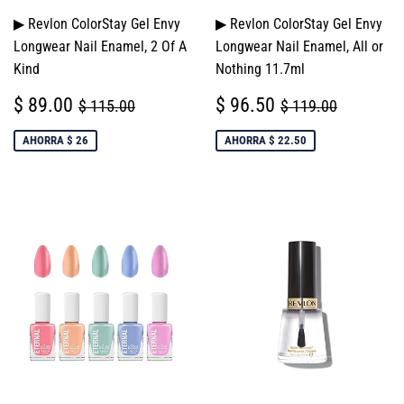
▶ Revlon ColorStay Gel Envy
▶ Revlon ColorStay Gel Envy
Longwear Nail Enamel, 2 Of A
Longwear Nail Enamel, All or
Kind
Nothing 11.7ml
PRECIO
$
PRECIO
$
PRECIO HABITUAL
$ 115.00
PRECIO HABIT
$ 119.0
$ 89.00
$ 96.50
$ 115.00
$ 119.00
DE
89.00
DE
96.50
VENTA
VENTA
AHORRA $ 26
AHORRA $ 22.50