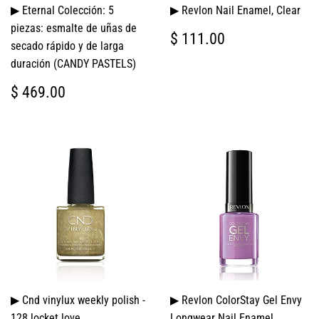
▶ Eternal Colección: 5
▶ Revlon Nail Enamel, Clear
piezas: esmalte de uñas de
PRECIO
$
$ 111.00
secado rápido y de larga
HABITUAL
111.00
duración (CANDY PASTELS)
PRECIO
$
$ 469.00
HABITUAL
469.00
▶ Cnd vinylux weekly polish -
▶ Revlon ColorStay Gel Envy
128 locket love
Longwear Nail Enamel,