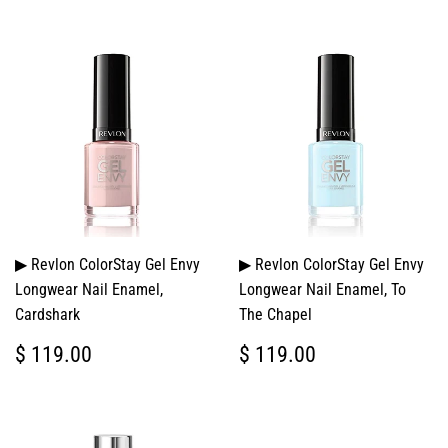
▶ Revlon ColorStay Gel Envy
▶ Revlon ColorStay Gel Envy
Longwear Nail Enamel,
Longwear Nail Enamel, To
Cardshark
The Chapel
PRECIO
$
PRECIO
$
$ 119.00
$ 119.00
HABITUAL
119.00
HABITUAL
119.00