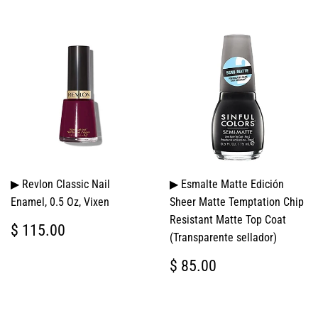
▶ Revlon Classic Nail
▶ Esmalte Matte Edición
Enamel, 0.5 Oz, Vixen
Sheer Matte Temptation Chip
Resistant Matte Top Coat
PRECIO
$
$ 115.00
(Transparente sellador)
HABITUAL
115.00
PRECIO
$
$ 85.00
HABITUAL
85.00