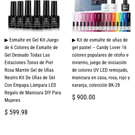
▶ Esmalte en Gel Kit-Juego
▶ Kit de esmalte de uñas de
de 6 Colores de Esmalte de
gel pastel – Candy Lover 16
Gel Desnudo Todas Las
colores populares de otoño e
Estaciones Tonos de Piel
invierno, juego de iniciación
Rosa Marrón Gel de Uñas
de colores UV LED remojado,
Neutro Kit De Uñas de Gel
manicura en casa, rosa, rojo y
Con Empapa Lámpara LED
naranja, colección BK-28
Regalo de Manicura DIY Para
PRECIO
$
$ 900.00
Mujeres
HABITUAL
900.00
PRECIO
$
$ 599.98
HABITUAL
599.98