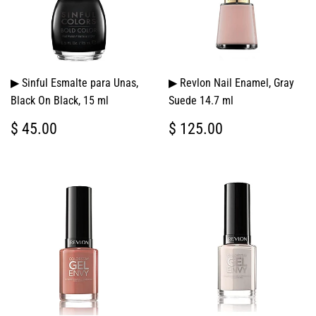
▶ Sinful Esmalte para Unas,
▶ Revlon Nail Enamel, Gray
Black On Black, 15 ml
Suede 14.7 ml
PRECIO
$
PRECIO
$
$ 45.00
$ 125.00
HABITUAL
45.00
HABITUAL
125.00