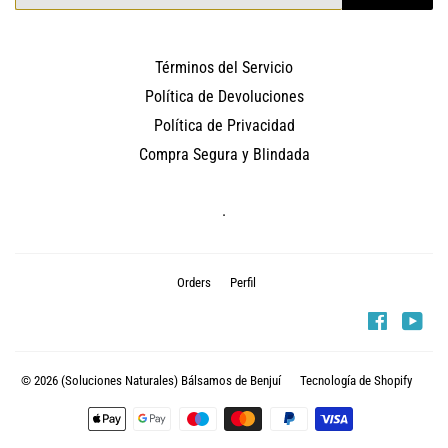
electrónico
Términos del Servicio
Política de Devoluciones
Política de Privacidad
Compra Segura y Blindada
.
Orders
Perfil
Faceboo
You
© 2026
(Soluciones Naturales) Bálsamos de Benjuí
Tecnología de Shopify
Métodos
de