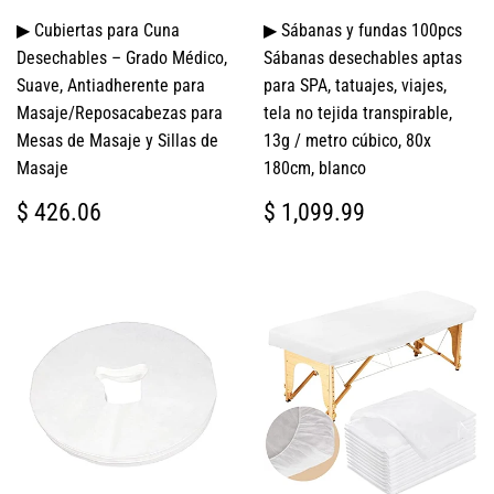
▶ Cubiertas para Cuna
▶ Sábanas y fundas 100pcs
Desechables – Grado Médico,
Sábanas desechables aptas
Suave, Antiadherente para
para SPA, tatuajes, viajes,
Masaje/Reposacabezas para
tela no tejida transpirable,
Mesas de Masaje y Sillas de
13g / metro cúbico, 80x
Masaje
180cm, blanco
PRECIO
$
PRECIO
$
$ 426.06
$ 1,099.99
HABITUAL
426.06
HABITUAL
1,099.99