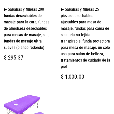
▶ Sábanas y fundas 200
▶ Sábanas y fundas 25
fundas desechables de
piezas desechables
masaje para la cara, fundas
ajustables para mesa de
de almohada desechables
masaje, fundas para cama de
para mesas de masaje, spa,
spa, tela no tejida
fundas de masaje ultra
transpirable, funda protectora
suaves (blanco redondo)
para mesa de masaje, un solo
uso para salón de belleza,
PRECIO
$
$ 295.37
tratamientos de cuidado de la
HABITUAL
295.37
piel
PRECIO
$
$ 1,000.00
HABITUAL
1,000.00