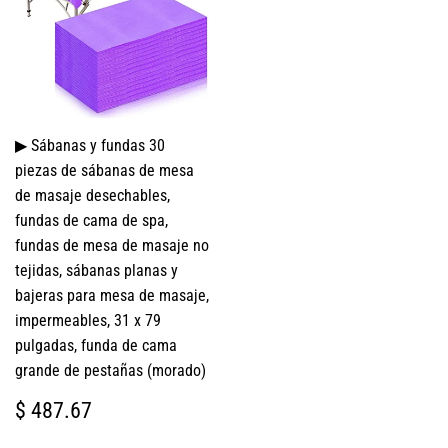
▶ Sábanas y fundas 30
piezas de sábanas de mesa
de masaje desechables,
fundas de cama de spa,
fundas de mesa de masaje no
tejidas, sábanas planas y
bajeras para mesa de masaje,
impermeables, 31 x 79
pulgadas, funda de cama
grande de pestañas (morado)
PRECIO
$
$ 487.67
HABITUAL
487.67