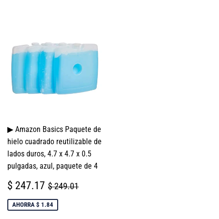
▶ Amazon Basics Paquete de
hielo cuadrado reutilizable de
lados duros, 4.7 x 4.7 x 0.5
pulgadas, azul, paquete de 4
PRECIO
$
PRECIO HABITUAL
$ 249.01
$ 247.17
$ 249.01
DE
247.17
VENTA
AHORRA $ 1.84