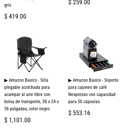
PRECIO
$
$ 259.00
gris
HABITUAL
259.00
PRECIO
$
$ 419.00
HABITUAL
419.00
▶ Amazon Basics - Silla
▶ Amazon Basics - Soporte
plegable acolchada para
para cajones de café
acampar al aire libre con
Nespresso con capacidad
bolsa de transporte, 38 x 24 x
para 50 cápsulas
36 pulgadas, color negro
PRECIO
$
$ 553.16
HABITUAL
553.16
PRECIO
$
$ 1,101.00
HABITUAL
1,101.00