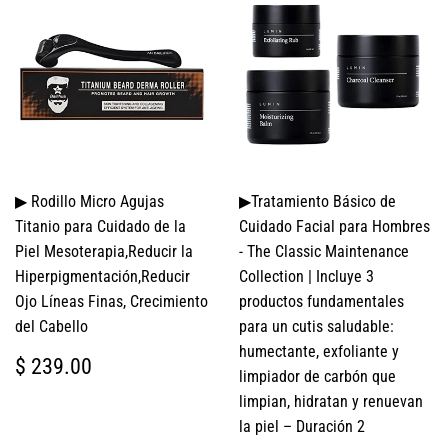
▶ Rodillo Micro Agujas
▶Tratamiento Básico de
Titanio para Cuidado de la
Cuidado Facial para Hombres
Piel Mesoterapia,Reducir la
- The Classic Maintenance
Hiperpigmentación,Reducir
Collection | Incluye 3
Ojo Líneas Finas, Crecimiento
productos fundamentales
del Cabello
para un cutis saludable:
humectante, exfoliante y
PRECIO
$
$ 239.00
limpiador de carbón que
HABITUAL
239.00
limpian, hidratan y renuevan
la piel – Duración 2