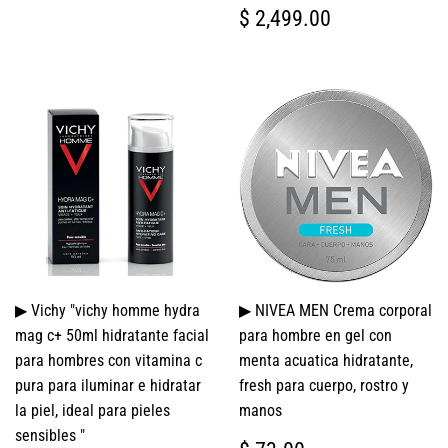
PRECIO
$
$ 2,499.00
HABITUAL
2,499.00
▶ Vichy "vichy homme hydra
▶ NIVEA MEN Crema corporal
mag c+ 50ml hidratante facial
para hombre en gel con
para hombres con vitamina c
menta acuatica hidratante,
pura para iluminar e hidratar
fresh para cuerpo, rostro y
la piel, ideal para pieles
manos
sensibles "