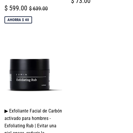
PRECIO
$
$ 73.00
HABITUAL
73.00
PRECIO
$
PRECIO HABITUAL
$ 639.00
$ 599.00
$ 639.00
DE
599.00
VENTA
AHORRA $ 40
▶ Exfoliante Facial de Carbón
activado para hombres -
Exfoliating Rub | Evitar una