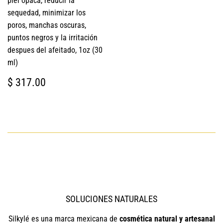
piel opaca, reducir la
sequedad, minimizar los
poros, manchas oscuras,
puntos negros y la irritación
despues del afeitado, 1oz (30
ml)
PRECIO
$
$ 317.00
HABITUAL
317.00
SOLUCIONES NATURALES
Silkylé es una marca mexicana de
cosmética natural y artesanal