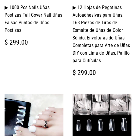
▶ 1000 Pcs Nails Uñas
▶ 12 Hojas de Pegatinas
Postizas Full Cover Nail Uñas
Autoadhesivas para Uñas,
Falsas Puntas de Uñas
168 Piezas de Tiras de
Postizas
Esmalte de Uñas de Color
Sólido, Envolturas de Uñas
PRECIO
$
$ 299.00
Completas para Arte de Uñas
HABITUAL
299.00
DIY con Lima de Uñas, Palillo
para Cutículas
PRECIO
$
$ 299.00
HABITUAL
299.00