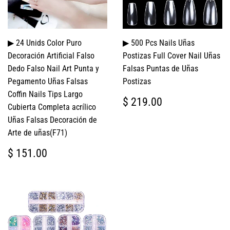
▶ 24 Unids Color Puro
▶ 500 Pcs Nails Uñas
Decoración Artificial Falso
Postizas Full Cover Nail Uñas
Dedo Falso Nail Art Punta y
Falsas Puntas de Uñas
Pegamento Uñas Falsas
Postizas
Coffin Nails Tips Largo
PRECIO
$
$ 219.00
Cubierta Completa acrílico
HABITUAL
219.00
Uñas Falsas Decoración de
Arte de uñas(F71)
PRECIO
$
$ 151.00
HABITUAL
151.00