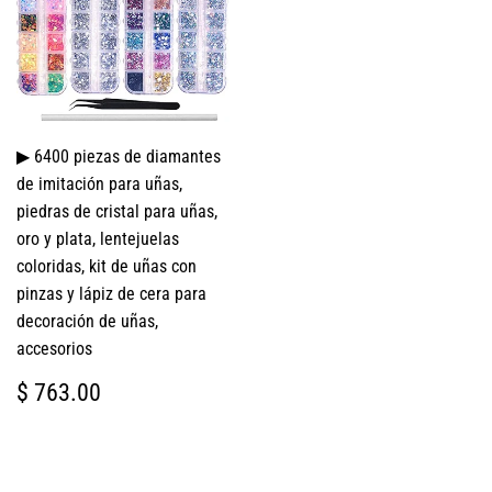
▶ 6400 piezas de diamantes
de imitación para uñas,
piedras de cristal para uñas,
oro y plata, lentejuelas
coloridas, kit de uñas con
pinzas y lápiz de cera para
decoración de uñas,
accesorios
PRECIO
$
$ 763.00
HABITUAL
763.00