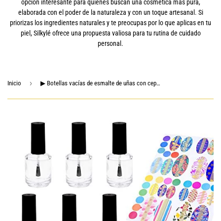
opción interesante para quienes buscan una cosmética más pura,
elaborada con el poder de la naturaleza y con un toque artesanal. Si
priorizas los ingredientes naturales y te preocupas por lo que aplicas en tu
piel, Silkylé ofrece una propuesta valiosa para tu rutina de cuidado
personal.
›
Inicio
▶ Botellas vacías de esmalte de uñas con cepillos Dupont – Juego de 6 – Cristal transparente – Incluye embudos (para un fácil relleno) y bolas de mezcla (para mejores resultados de mezcla) – Haz tu propio esmalte de uñas