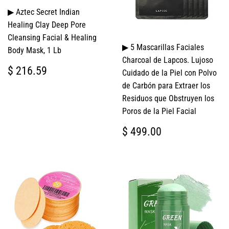
▶ Aztec Secret Indian
Healing Clay Deep Pore
Cleansing Facial & Healing
▶ 5 Mascarillas Faciales
Body Mask, 1 Lb
Charcoal de Lapcos. Lujoso
PRECIO
$
$ 216.59
Cuidado de la Piel con Polvo
HABITUAL
216.59
de Carbón para Extraer los
Residuos que Obstruyen los
Poros de la Piel Facial
PRECIO
$
$ 499.00
HABITUAL
499.00