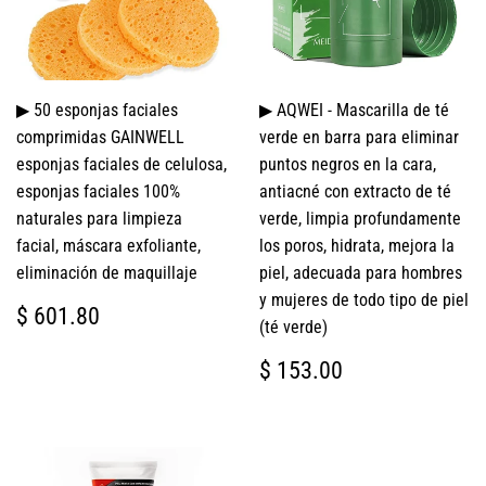
▶ 50 esponjas faciales
▶ AQWEI - Mascarilla de té
comprimidas GAINWELL
verde en barra para eliminar
esponjas faciales de celulosa,
puntos negros en la cara,
esponjas faciales 100%
antiacné con extracto de té
naturales para limpieza
verde, limpia profundamente
facial, máscara exfoliante,
los poros, hidrata, mejora la
eliminación de maquillaje
piel, adecuada para hombres
y mujeres de todo tipo de piel
PRECIO
$
$ 601.80
(té verde)
HABITUAL
601.80
PRECIO
$
$ 153.00
HABITUAL
153.00