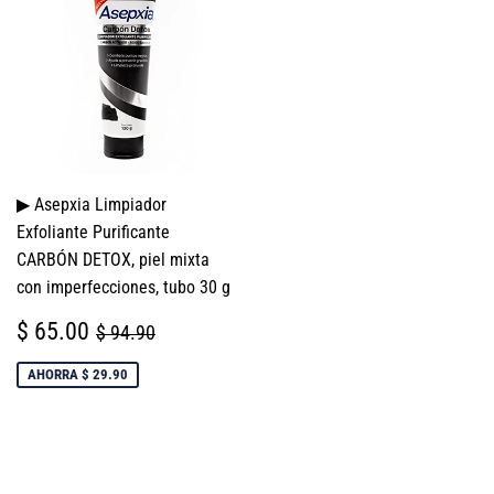
▶ Asepxia Limpiador
Exfoliante Purificante
CARBÓN DETOX, piel mixta
con imperfecciones, tubo 30 g
PRECIO
$
PRECIO HABITUAL
$ 94.90
$ 65.00
$ 94.90
DE
65.00
VENTA
AHORRA $ 29.90