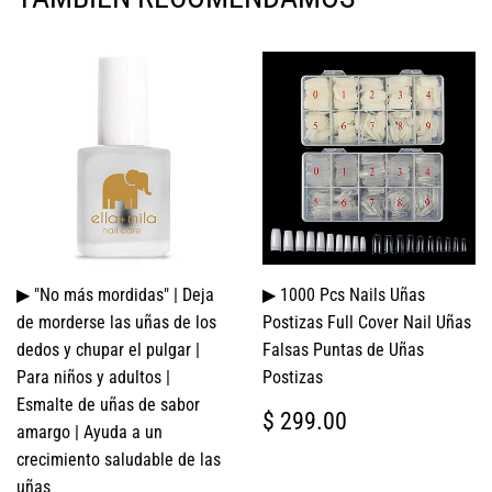
▶ "No más mordidas" | Deja
▶ 1000 Pcs Nails Uñas
de morderse las uñas de los
Postizas Full Cover Nail Uñas
dedos y chupar el pulgar |
Falsas Puntas de Uñas
Para niños y adultos |
Postizas
Esmalte de uñas de sabor
PRECIO
$
$ 299.00
amargo | Ayuda a un
HABITUAL
299.00
crecimiento saludable de las
uñas