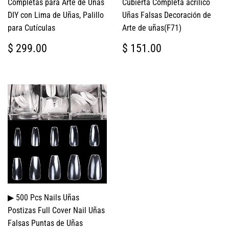
Completas para Arte de Uñas
Cubierta Completa acrílico
DIY con Lima de Uñas, Palillo
Uñas Falsas Decoración de
para Cutículas
Arte de uñas(F71)
PRECIO
$
PRECIO
$
$ 299.00
$ 151.00
HABITUAL
299.00
HABITUAL
151.00
▶ 500 Pcs Nails Uñas
Postizas Full Cover Nail Uñas
Falsas Puntas de Uñas