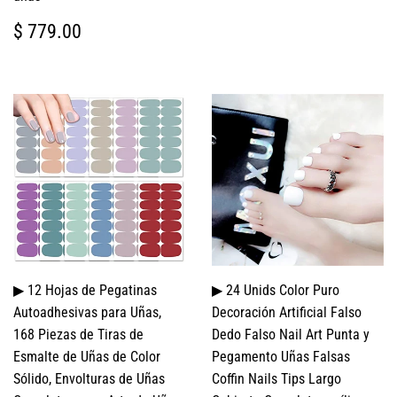
PRECIO
$
$ 779.00
HABITUAL
779.00
▶ 12 Hojas de Pegatinas
▶ 24 Unids Color Puro
Autoadhesivas para Uñas,
Decoración Artificial Falso
168 Piezas de Tiras de
Dedo Falso Nail Art Punta y
Esmalte de Uñas de Color
Pegamento Uñas Falsas
Sólido, Envolturas de Uñas
Coffin Nails Tips Largo