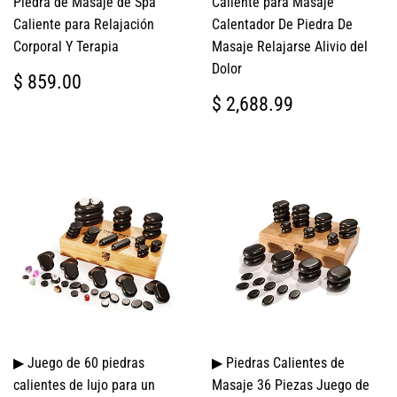
Piedra de Masaje de Spa
Caliente para Masaje
Caliente para Relajación
Calentador De Piedra De
Corporal Y Terapia
Masaje Relajarse Alivio del
Dolor
PRECIO
$
$ 859.00
HABITUAL
859.00
PRECIO
$
$ 2,688.99
HABITUAL
2,688.99
▶ Juego de 60 piedras
▶ Piedras Calientes de
calientes de lujo para un
Masaje 36 Piezas Juego de