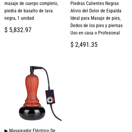
masaje de cuerpo completo,
Piedras Calientes Negras
piedra de basalto de lava
Alivio del Dolor de Espalda
negra, 1 unidad
Ideal para Masaje de pies,
Dedos de los pies y piernas
PRECIO
$
$ 5,832.97
Uso en casa o Profesional
HABITUAL
5,832.97
PRECIO
$
$ 2,491.35
HABITUAL
2,491.35
▶ Masajeador Eléctrico De