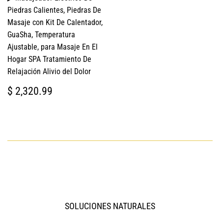
Piedras Calientes, Piedras De
Masaje con Kit De Calentador,
GuaSha, Temperatura
Ajustable, para Masaje En El
Hogar SPA Tratamiento De
Relajación Alivio del Dolor
PRECIO
$
$ 2,320.99
HABITUAL
2,320.99
SOLUCIONES NATURALES