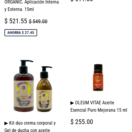
ORGANIC. Aplicación Interna
HABITUAL
611.80
y Externa. 15ml
PRECIO
$
PRECIO HABITUAL
$ 549.00
$ 521.55
$ 549.00
DE
521.55
VENTA
AHORRA $ 27.45
▶ OLEUM VITAE Aceite
Esencial Puro Mejorana 15 ml
PRECIO
$
$ 255.00
▶ Kit duo crema corporal y
HABITUAL
255.00
Gel de ducha con aceite