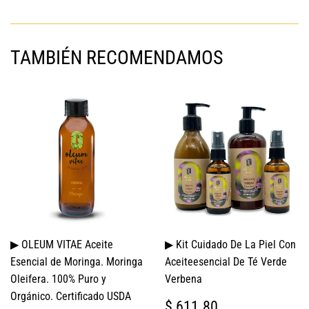
en
Facebook
TAMBIÉN RECOMENDAMOS
▶ OLEUM VITAE Aceite
▶ Kit Cuidado De La Piel Con
Esencial de Moringa. Moringa
Aceiteesencial De Té Verde
Oleifera. 100% Puro y
Verbena
Orgánico. Certificado USDA
PRECIO
$
$ 611.80