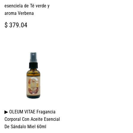
esenciela de Té verde y
aroma Verbena
PRECIO
$
$ 379.04
HABITUAL
379.04
▶ OLEUM VITAE Fragancia
Corporal Con Aceite Esencial
De Sándalo Miel 60ml