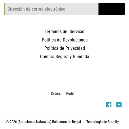
Correo
REGISTRO
electrónico
Términos del Servicio
Política de Devoluciones
Política de Privacidad
Compra Segura y Blindada
.
Orders
Perfil
Faceboo
You
© 2026
(Soluciones Naturales) Bálsamos de Benjuí
Tecnología de Shopify