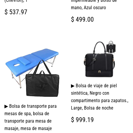
(Chevron), 1
impermeable y bolso de
mano, Azul oscuro
PRECIO
$
$ 537.97
HABITUAL
537.97
PRECIO
$
$ 499.00
HABITUAL
499.00
▶ Bolsa de viaje de piel
sintética, Negro con
compartimento para zapatos.,
▶ Bolsa de transporte para
Large, Bolsa de noche
mesas de spa, bolsa de
PRECIO
$
$ 999.19
transporte para mesa de
HABITUAL
999.19
masaje, mesa de masaje