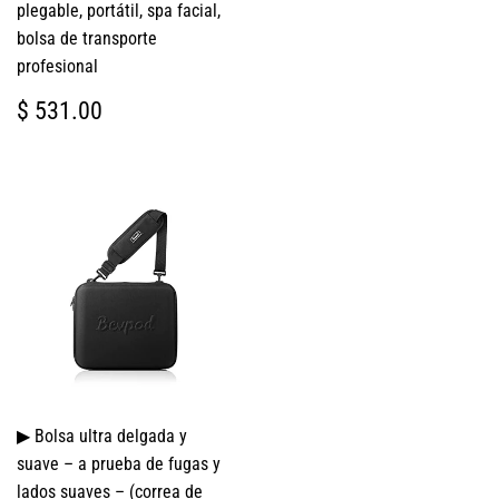
plegable, portátil, spa facial,
bolsa de transporte
profesional
PRECIO
$
$ 531.00
HABITUAL
531.00
▶ Bolsa ultra delgada y
suave – a prueba de fugas y
lados suaves – (correa de