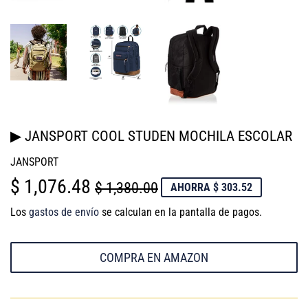
▶ JANSPORT COOL STUDEN MOCHILA ESCOLAR
JANSPORT
$ 1,076.48
PRECIO
$
PRECIO
$
$ 1,380.00
AHORRA $ 303.52
HABITUAL
1,380.00
DE
1,076.48
Los
gastos de envío
se calculan en la pantalla de pagos.
VENTA
COMPRA EN AMAZON