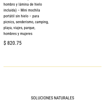
hombro y lámina de hielo
incluida) – Mini mochila
portátil sin hielo – para
picnics, senderismo, camping,
playa, viajes, parque,
hombres y mujeres
PRECIO
$
$ 820.75
HABITUAL
820.75
SOLUCIONES NATURALES