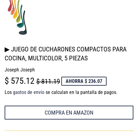
▶ JUEGO DE CUCHARONES COMPACTOS PARA
COCINA, MULTICOLOR, 5 PIEZAS
Joseph Joseph
$ 575.12
PRECIO
$
PRECIO
$
$ 811.19
AHORRA $ 236.07
HABITUAL
811.19
DE
575.12
Los
gastos de envío
se calculan en la pantalla de pagos.
VENTA
COMPRA EN AMAZON