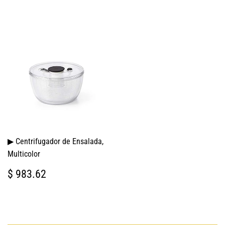
▶ Centrifugador de Ensalada,
Multicolor
PRECIO
$
$ 983.62
HABITUAL
983.62