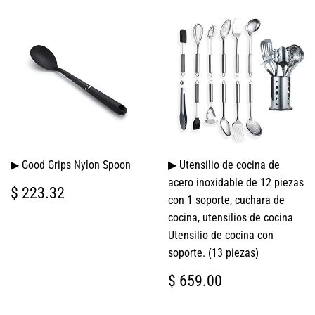
▶ Good Grips Nylon Spoon
▶ Utensilio de cocina de
acero inoxidable de 12 piezas
PRECIO
$
$ 223.32
con 1 soporte, cuchara de
HABITUAL
223.32
cocina, utensilios de cocina
Utensilio de cocina con
soporte. (13 piezas)
PRECIO
$
$ 659.00
HABITUAL
659.00