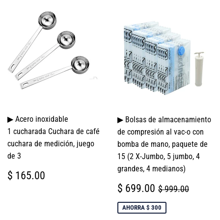
▶ Acero inoxidable
▶ Bolsas de almacenamiento
1 cucharada Cuchara de café
de compresión al vac-­o con
cuchara de medición, juego
bomba de mano, paquete de
de 3
15 (2 X-Jumbo, 5 jumbo, 4
grandes, 4 medianos)
PRECIO
$
$ 165.00
HABITUAL
165.00
PRECIO
$
PRECIO HABI
$ 999.
$ 699.00
$ 999.00
DE
699.00
VENTA
AHORRA $ 300