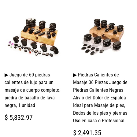
▶ Juego de 60 piedras
▶ Piedras Calientes de
calientes de lujo para un
Masaje 36 Piezas Juego de
masaje de cuerpo completo,
Piedras Calientes Negras
piedra de basalto de lava
Alivio del Dolor de Espalda
negra, 1 unidad
Ideal para Masaje de pies,
Dedos de los pies y piernas
PRECIO
$
$ 5,832.97
Uso en casa o Profesional
HABITUAL
5,832.97
PRECIO
$
$ 2,491.35