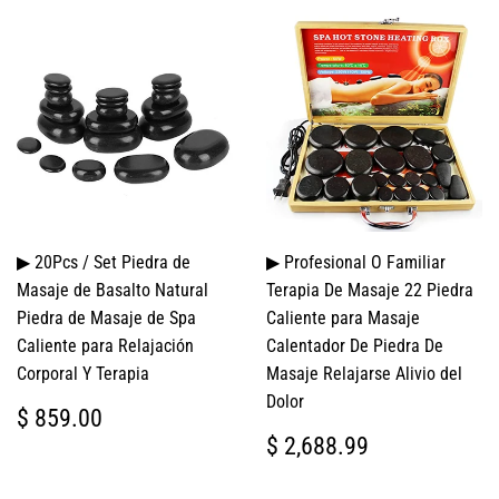
▶ 20Pcs / Set Piedra de
▶ Profesional O Familiar
Masaje de Basalto Natural
Terapia De Masaje 22 Piedra
Piedra de Masaje de Spa
Caliente para Masaje
Caliente para Relajación
Calentador De Piedra De
Corporal Y Terapia
Masaje Relajarse Alivio del
Dolor
PRECIO
$
$ 859.00
HABITUAL
859.00
PRECIO
$
$ 2,688.99
HABITUAL
2,688.99