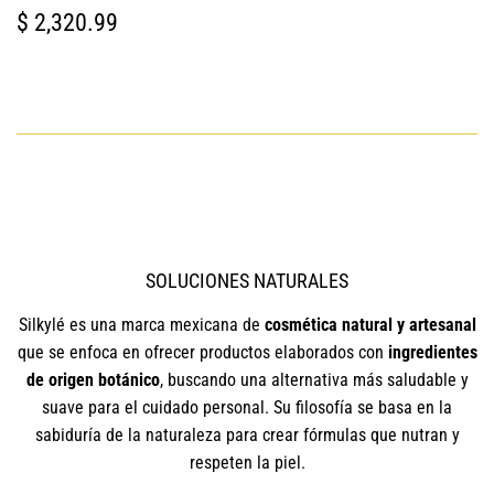
PRECIO
$
$ 2,320.99
HABITUAL
2,320.99
SOLUCIONES NATURALES
Silkylé es una marca mexicana de
cosmética natural y artesanal
que se enfoca en ofrecer productos elaborados con
ingredientes
de origen botánico
, buscando una alternativa más saludable y
suave para el cuidado personal. Su filosofía se basa en la
sabiduría de la naturaleza para crear fórmulas que nutran y
respeten la piel.