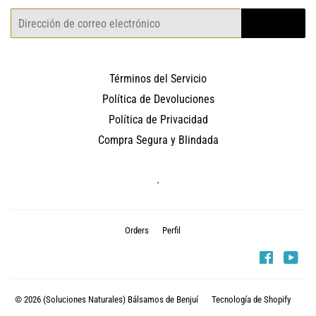
Correo
REGISTRO
electrónico
Términos del Servicio
Política de Devoluciones
Política de Privacidad
Compra Segura y Blindada
.
Orders
Perfil
Faceboo
You
© 2026
(Soluciones Naturales) Bálsamos de Benjuí
Tecnología de Shopify