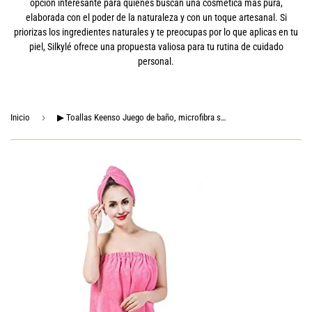
opción interesante para quienes buscan una cosmética más pura,
elaborada con el poder de la naturaleza y con un toque artesanal. Si
priorizas los ingredientes naturales y te preocupas por lo que aplicas en tu
piel, Silkylé ofrece una propuesta valiosa para tu rutina de cuidado
personal.
›
Inicio
▶ Toallas Keenso Juego de baño, microfibra suave, para mujer, toalla de spa, falda de ducha con gorro de secado rápido para gimnasio, spa, sauna, sala de vapor, taquilla (rojo rosa)