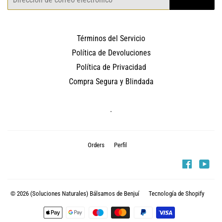
electrónico
Términos del Servicio
Política de Devoluciones
Política de Privacidad
Compra Segura y Blindada
.
Orders
Perfil
Faceboo
You
© 2026
(Soluciones Naturales) Bálsamos de Benjuí
Tecnología de Shopify
Métodos