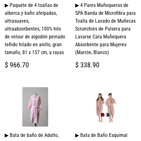
▶ Paquete de 4 toallas de
▶ 4 Pares Muñequeras de
alberca y baño afelpadas,
SPA Banda de Microfibra para
ultrasuaves,
Toalla de Lavado de Muñecas
ultraabsorbentes, 100% hilo
Scrunchies de Pulsera para
de velour de algodón peinado
Lavarse Cara Muñequera
teñido hilado en anillo, gran
Absorbente para Mujeres
tamaño, 81 x 157 cm, a rayas
(Marrón, Blanco)
PRECIO
$
PRECIO
$
$ 966.70
$ 338.90
HABITUAL
966.70
HABITUAL
338.90
▶ Bata de baño de Adulto,
▶ Bata de Baño Esquimal