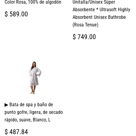
Color Rosa, 100% de algodón
Unitalla/Unisex Súper
Absorbente * Ultrasoft Highly
PRECIO
$
$ 589.00
Absorbent Unisex Bathrobe
HABITUAL
589.00
(Rosa Tenue)
PRECIO
$
$ 749.00
HABITUAL
749.00
▶ Bata de spa y baño de
punto gofre, ligera, de secado
rápido, suave, Blanco, L
PRECIO
$
$ 487.84