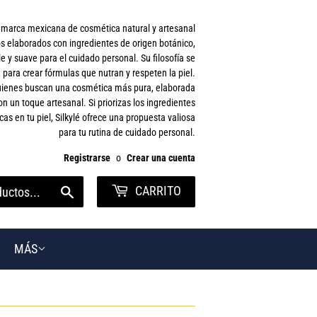
a marca mexicana de cosmética natural y artesanal
s elaborados con ingredientes de origen botánico,
 y suave para el cuidado personal. Su filosofía se
 para crear fórmulas que nutran y respeten la piel.
 quienes buscan una cosmética más pura, elaborada
on un toque artesanal. Si priorizas los ingredientes
cas en tu piel, Silkylé ofrece una propuesta valiosa
para tu rutina de cuidado personal.
Registrarse
o
Crear una cuenta
CARRITO
Buscar
MÁS