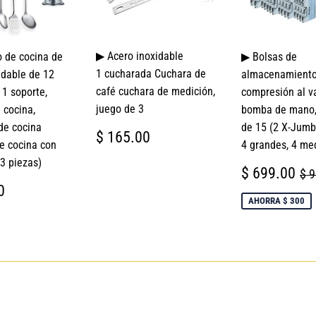
▶ Acero inoxidable
o de cocina de
▶ Bolsas de
1 cucharada Cuchara de
idable de 12
almacenamiento
café cuchara de medición,
 1 soporte,
compresión al va
juego de 3
 cocina,
bomba de mano,
 de cocina
de 15 (2 X-Jumb
PRECIO
$
$ 165.00
de cocina con
4 grandes, 4 me
HABITUAL
165.00
13 piezas)
PRECIO
$
PR
$ 699.00
$ 
DE
6
IO
$
0
VENTA
TUAL
659.00
AHORRA $ 300