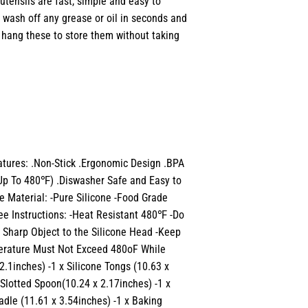
tensils are fast, simple and easy to
 wash off any grease or oil in seconds and
u hang these to store them without taking
atures: .Non-Stick .Ergonomic Design .BPA
(Up To 480℉) .Diswasher Safe and Easy to
e Material: -Pure Silicone -Food Grade
ree Instructions: -Heat Resistant 480℉ -Do
e Sharp Object to the Silicone Head -Keep
erature Must Not Exceed 480oF While
2.1inches) -1 x Silicone Tongs (10.63 x
 Slotted Spoon(10.24 x 2.17inches) -1 x
Ladle (11.61 x 3.54inches) -1 x Baking