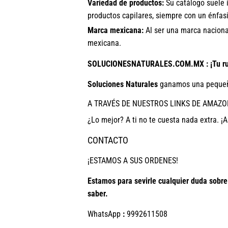
Variedad de productos:
Su catálogo suele i
productos capilares, siempre con un énfasi
Marca mexicana:
Al ser una marca nacional
mexicana.
SOLUCIONESNATURALES.COM.MX : ¡Tu ruta
Soluciones Naturales
ganamos una pequeñ
A TRAVÉS DE NUESTROS LINKS DE AMAZO
¿Lo mejor? A ti no te cuesta nada extra. ¡A
CONTACTO
¡ESTAMOS A SUS ORDENES!
Estamos para sevirle cualquier duda sobr
saber.
WhatsApp
:
9992611508