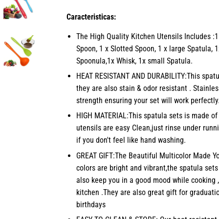
Caracteristicas:
The High Quality Kitchen Utensils Includes :1 
Spoon, 1 x Slotted Spoon, 1 x large Spatula, 1x
Spoonula,1x Whisk, 1x small Spatula.
HEAT RESISTANT AND DURABILITY:This spatula
they are also stain & odor resistant . Stainle
strength ensuring your set will work perfectly
HIGH MATERIAL:This spatula sets is made of 
utensils are easy Clean,just rinse under run
if you don't feel like hand washing.
GREAT GIFT:The Beautiful Multicolor Made Yo
colors are bright and vibrant,the spatula set
also keep you in a good mood while cooking ,
kitchen .They are also great gift for gradua
birthdays