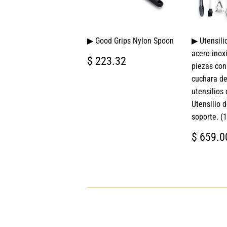
▶ Good Grips Nylon Spoon
▶ Utensili
acero inox
PRECIO
$
$ 223.32
piezas con
HABITUAL
223.32
cuchara de
utensilios
Utensilio 
soporte. (
PREC
$ 659.0
HABI