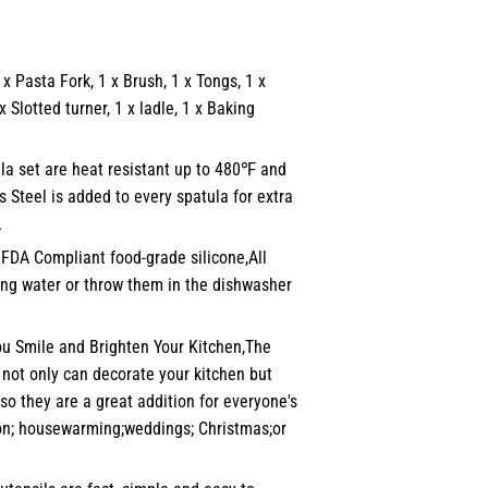
x Pasta Fork, 1 x Brush, 1 x Tongs, 1 x
 Slotted turner, 1 x ladle, 1 x Baking
 set are heat resistant up to 480℉ and
ss Steel is added to every spatula for extra
.
FDA Compliant food-grade silicone,All
ning water or throw them in the dishwasher
u Smile and Brighten Your Kitchen,The
s not only can decorate your kitchen but
so they are a great addition for everyone's
tion; housewarming;weddings; Christmas;or