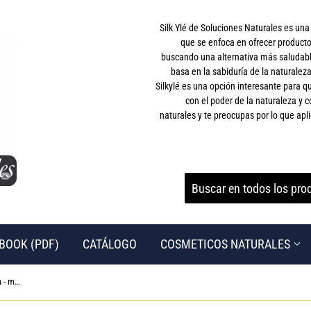
Silk Ylé de Soluciones Naturales es un
que se enfoca en ofrecer producto
buscando una alternativa más saludable
basa en la sabiduría de la naturaleza
Silkylé es una opción interesante para
con el poder de la naturaleza y c
naturales y te preocupas por lo que apli
BOOK (PDF)
CATÁLOGO
COSMETICOS NATURALES
▶ Kits de cocina - 11 utensilios de cocina - muebles de cocina de silicona de color - utensilios de cocina no pegajosos con cuchillos