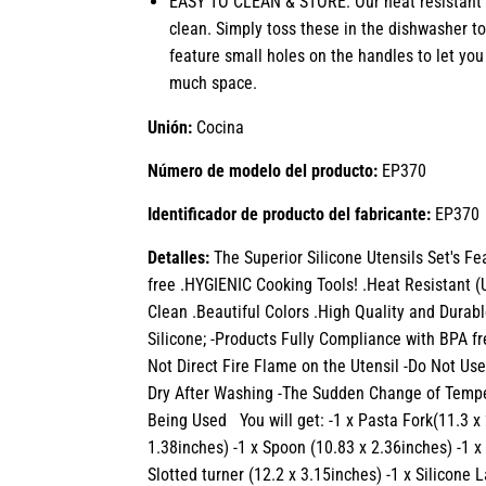
EASY TO CLEAN & STORE: Our heat resistant u
clean. Simply toss these in the dishwasher to
feature small holes on the handles to let yo
much space.
Unión:
Cocina
Número de modelo del producto:
EP370
Identificador de producto del fabricante:
EP370
Detalles:
The Superior Silicone Utensils Set's Fe
free .HYGIENIC Cooking Tools! .Heat Resistant 
Clean .Beautiful Colors .High Quality and Durabl
Silicone; -Products Fully Compliance with BPA f
Not Direct Fire Flame on the Utensil -Do Not Us
Dry After Washing -The Sudden Change of Temp
Being Used You will get: -1 x Pasta Fork(11.3 x 
1.38inches) -1 x Spoon (10.83 x 2.36inches) -1 x
Slotted turner (12.2 x 3.15inches) -1 x Silicone 