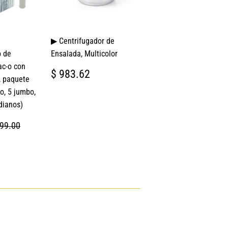
▶ Centrifugador de
 de
Ensalada, Multicolor
c-­o con
PRECIO
$
$ 983.62
 paquete
HABITUAL
983.62
o, 5 jumbo,
dianos)
ECIO HABITUAL
$ 999.00
999.00
99.00