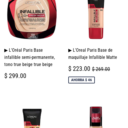
▶ L'Oréal Paris Base
▶ L'Oreal Paris Base de
infallible semi-permanente,
maquillaje Infallible Matte
tono true beige true beige
PRECIO
$
PRECIO HABI
$ 269.
$ 223.00
$ 269.00
DE
223.00
PRECIO
$
$ 299.00
VENTA
HABITUAL
299.00
AHORRA $ 46