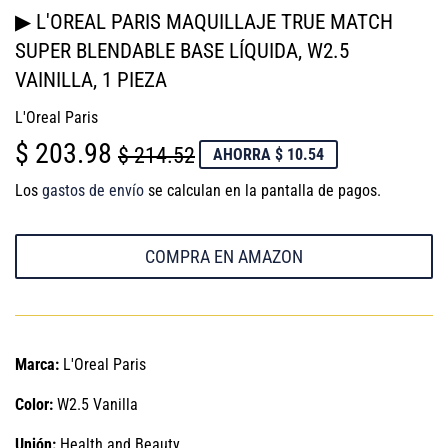
▶ L'OREAL PARIS MAQUILLAJE TRUE MATCH
SUPER BLENDABLE BASE LÍQUIDA, W2.5
VAINILLA, 1 PIEZA
L'Oreal Paris
$ 203.98
PRECIO
$
PRECIO
$
$ 214.52
AHORRA $ 10.54
HABITUAL
214.52
DE
203.98
Los
gastos de envío
se calculan en la pantalla de pagos.
VENTA
COMPRA EN AMAZON
Marca:
L'Oreal Paris
Color:
W2.5 Vanilla
Unión:
Health and Beauty