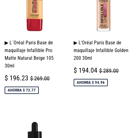
▶ L´Oréal Paris Base de
▶ L'Oréal Paris Base de
maquillaje Infallible Pro
maquillaje Infallible Golden
Matte Natural Beige 105
200 30ml
30ml
PRECIO
$
PRECIO HABI
$ 289.
$ 194.04
$ 289.00
DE
194.04
PRECIO
$
PRECIO HABITUAL
$ 269.00
$ 196.23
$ 269.00
VENTA
DE
196.23
AHORRA $ 94.96
VENTA
AHORRA $ 72.77