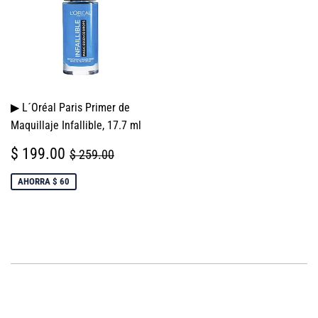
▶ L´Oréal Paris Primer de
Maquillaje Infallible, 17.7 ml
PRECIO
$
PRECIO HABITUAL
$ 259.00
$ 199.00
$ 259.00
DE
199.00
VENTA
AHORRA $ 60