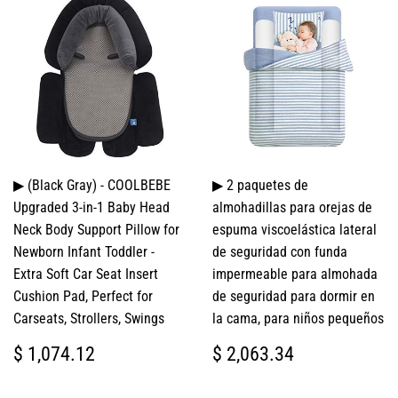
▶ (Black Gray) - COOLBEBE
▶ 2 paquetes de
Upgraded 3-in-1 Baby Head
almohadillas para orejas de
Neck Body Support Pillow for
espuma viscoelástica lateral
Newborn Infant Toddler -
de seguridad con funda
Extra Soft Car Seat Insert
impermeable para almohada
Cushion Pad, Perfect for
de seguridad para dormir en
Carseats, Strollers, Swings
la cama, para niños pequeños
PRECIO
$
PRECIO
$
$ 1,074.12
$ 2,063.34
HABITUAL
1,074.12
HABITUAL
2,063.34