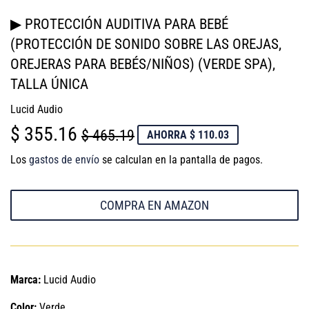
▶ PROTECCIÓN AUDITIVA PARA BEBÉ
(PROTECCIÓN DE SONIDO SOBRE LAS OREJAS,
OREJERAS PARA BEBÉS/NIÑOS) (VERDE SPA),
TALLA ÚNICA
Lucid Audio
$ 355.16
PRECIO
$
PRECIO
$
$ 465.19
AHORRA $ 110.03
HABITUAL
465.19
DE
355.16
Los
gastos de envío
se calculan en la pantalla de pagos.
VENTA
COMPRA EN AMAZON
Marca:
Lucid Audio
Color:
Verde