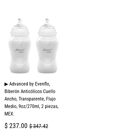
▶ Advanced by Evenflo,
Biberón Anticólicos Cuello
Ancho, Transparente, Flujo
Medio, 9oz/270ml, 2 piezas,
MEX.
PRECIO
$
PRECIO HABITUAL
$ 347.42
$ 237.00
$ 347.42
DE
237.00