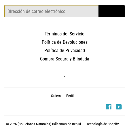
Correo
REGISTRO
electrónico
Términos del Servicio
Política de Devoluciones
Política de Privacidad
Compra Segura y Blindada
.
Orders
Perfil
Faceboo
You
© 2026
(Soluciones Naturales) Bálsamos de Benjuí
Tecnología de Shopify