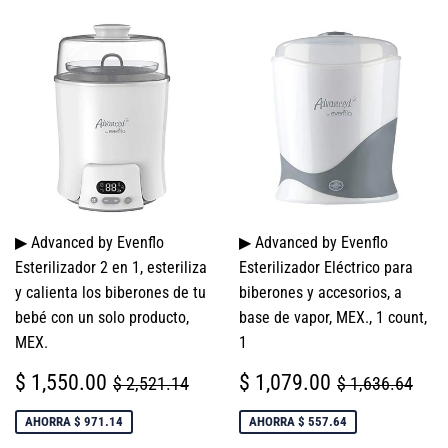
▶ Advanced by Evenflo
▶ Advanced by Evenflo
Esterilizador 2 en 1, esteriliza
Esterilizador Eléctrico para
y calienta los biberones de tu
biberones y accesorios, a
bebé con un solo producto,
base de vapor, MEX., 1 count,
MEX.
1
PRECIO
$
PRECIO
$
PRECIO HABITUAL
$ 2,521.14
PRECIO HAB
$ 1
$ 1,550.00
$ 1,079.00
$ 2,521.14
$ 1,636.64
DE
1,550.00
DE
1,079.00
VENTA
VENTA
AHORRA $ 971.14
AHORRA $ 557.64