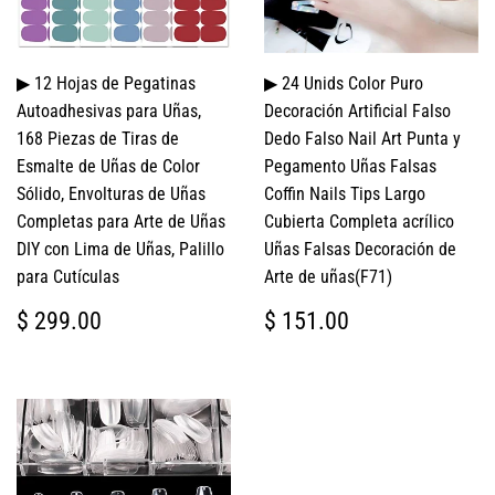
▶ 12 Hojas de Pegatinas
▶ 24 Unids Color Puro
Autoadhesivas para Uñas,
Decoración Artificial Falso
168 Piezas de Tiras de
Dedo Falso Nail Art Punta y
Esmalte de Uñas de Color
Pegamento Uñas Falsas
Sólido, Envolturas de Uñas
Coffin Nails Tips Largo
Completas para Arte de Uñas
Cubierta Completa acrílico
DIY con Lima de Uñas, Palillo
Uñas Falsas Decoración de
para Cutículas
Arte de uñas(F71)
PRECIO
$
PRECIO
$
$ 299.00
$ 151.00
HABITUAL
299.00
HABITUAL
151.00