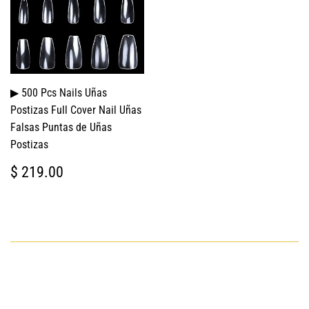
▶ 500 Pcs Nails Uñas
Postizas Full Cover Nail Uñas
Falsas Puntas de Uñas
Postizas
PRECIO
$
$ 219.00
HABITUAL
219.00