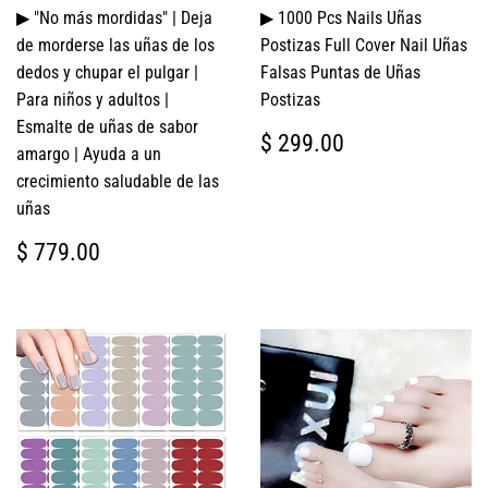
▶ "No más mordidas" | Deja
▶ 1000 Pcs Nails Uñas
de morderse las uñas de los
Postizas Full Cover Nail Uñas
dedos y chupar el pulgar |
Falsas Puntas de Uñas
Para niños y adultos |
Postizas
Esmalte de uñas de sabor
PRECIO
$
$ 299.00
amargo | Ayuda a un
HABITUAL
299.00
crecimiento saludable de las
uñas
PRECIO
$
$ 779.00
HABITUAL
779.00