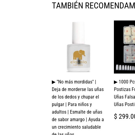
TAMBIÉN RECOMENDA
▶ "No más mordidas" |
▶ 1000 Pc
Deja de morderse las uñas
Postizas F
de los dedos y chupar el
Uñas Falsa
pulgar | Para niños y
Uñas Posti
adultos | Esmalte de uñas
PREC
$ 299.0
de sabor amargo | Ayuda a
HABI
un crecimiento saludable
de las uñas