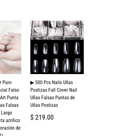
r Puro
▶ 500 Pcs Nails Uñas
icial Falso
Postizas Full Cover Nail
 Art Punta
Uñas Falsas Puntas de
as Falsas
Uñas Postizas
s Largo
PRECIO
$
$ 219.00
a acrílico
HABITUAL
219.00
oración de
1)