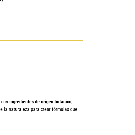
L
1.00
s con
ingredientes de origen botánico
,
de la naturaleza para crear fórmulas que