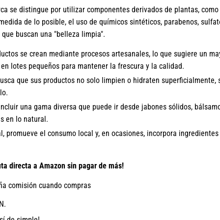
a se distingue por utilizar componentes derivados de plantas, como 
 medida de lo posible, el uso de químicos sintéticos, parabenos, sulfato
s que buscan una "belleza limpia".
ctos se crean mediante procesos artesanales, lo que sugiere un may
 en lotes pequeños para mantener la frescura y la calidad.
busca que sus productos no solo limpien o hidraten superficialmente,
lo.
ncluir una gama diversa que puede ir desde jabones sólidos, bálsamos
s en lo natural.
, promueve el consumo local y, en ocasiones, incorpora ingredientes
 directa a Amazon sin pagar de más!
a comisión cuando compras
N.
sí de simple!