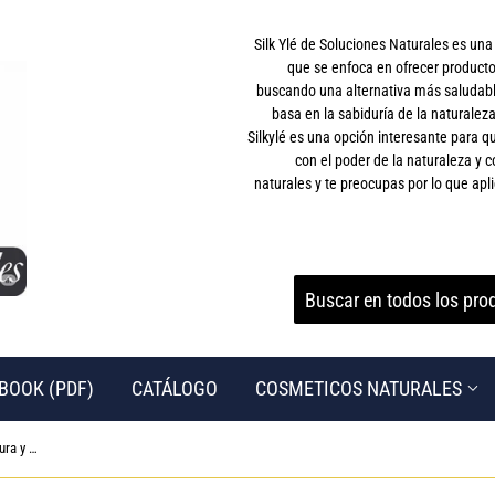
Silk Ylé de Soluciones Naturales es un
que se enfoca en ofrecer producto
buscando una alternativa más saludable
basa en la sabiduría de la naturaleza
Silkylé es una opción interesante para
con el poder de la naturaleza y c
naturales y te preocupas por lo que apli
BOOK (PDF)
CATÁLOGO
COSMETICOS NATURALES
▶ Manicura Set-Salandens 18 en 1 Manicura y Pedicura Profesional de pedicura profesional