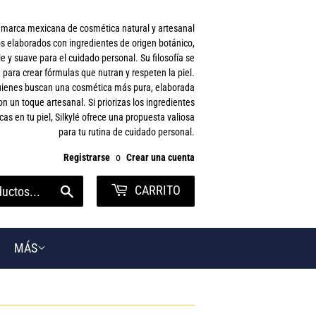
a marca mexicana de cosmética natural y artesanal
s elaborados con ingredientes de origen botánico,
 y suave para el cuidado personal. Su filosofía se
 para crear fórmulas que nutran y respeten la piel.
 quienes buscan una cosmética más pura, elaborada
on un toque artesanal. Si priorizas los ingredientes
cas en tu piel, Silkylé ofrece una propuesta valiosa
para tu rutina de cuidado personal.
Registrarse
o
Crear una cuenta
CARRITO
Buscar
MÁS