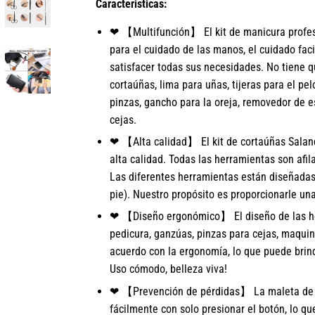
Caracteristicas:
❤ 【Multifunción】 El kit de manicura profes
para el cuidado de las manos, el cuidado fac
satisfacer todas sus necesidades. No tiene q
cortaúñas, lima para uñas, tijeras para el pelo 
pinzas, gancho para la oreja, removedor de es
cejas.
❤ 【Alta calidad】 El kit de cortaúñas Salan
alta calidad. Todas las herramientas son afi
Las diferentes herramientas están diseñadas
pie). Nuestro propósito es proporcionarle un
❤ 【Diseño ergonómico】 El diseño de las he
pedicura, ganzúas, pinzas para cejas, maquini
acuerdo con la ergonomía, lo que puede brin
Uso cómodo, belleza viva!
❤ 【Prevención de pérdidas】 La maleta de cu
fácilmente con solo presionar el botón, lo qu