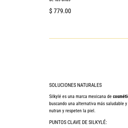
PRECIO
$
$ 779.00
HABITUAL
779.00
SOLUCIONES NATURALES
Silkylé es una marca mexicana de
cosmétic
buscando una alternativa más saludable y s
nutran y respeten la piel.
PUNTOS CLAVE DE SILKYLÉ: