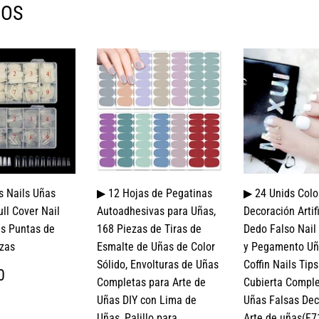
MOS
s Nails Uñas
▶ 12 Hojas de Pegatinas
▶ 24 Unids Colo
ull Cover Nail
Autoadhesivas para Uñas,
Decoración Artif
s Puntas de
168 Piezas de Tiras de
Dedo Falso Nail
zas
Esmalte de Uñas de Color
y Pegamento Uñ
Sólido, Envolturas de Uñas
Coffin Nails Tip
IO
$
0
Completas para Arte de
Cubierta Complet
TUAL
299.00
Uñas DIY con Lima de
Uñas Falsas Dec
Uñas, Palillo para
Arte de uñas(F7