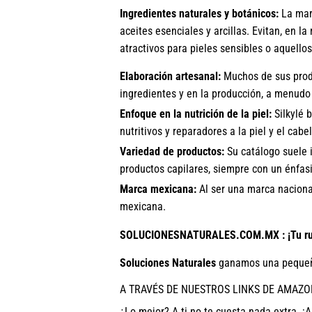
Ingredientes naturales y botánicos:
La marc
aceites esenciales y arcillas. Evitan, en la
atractivos para pieles sensibles o aquello
Elaboración artesanal:
Muchos de sus produ
ingredientes y en la producción, a menudo
Enfoque en la nutrición de la piel:
Silkylé 
nutritivos y reparadores a la piel y el cabel
Variedad de productos:
Su catálogo suele i
productos capilares, siempre con un énfasi
Marca mexicana:
Al ser una marca nacional
mexicana.
SOLUCIONESNATURALES.COM.MX : ¡Tu ruta
Soluciones Naturales
ganamos una pequeñ
A TRAVÉS DE NUESTROS LINKS DE AMAZO
¿Lo mejor? A ti no te cuesta nada extra. ¡A