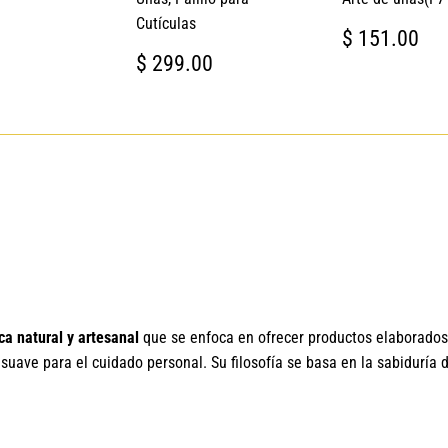
Cutículas
PRECIO
$
$ 151.00
HABITUA
15
PRECIO
$
$ 299.00
HABITUAL
299.00
a natural y artesanal
que se enfoca en ofrecer productos elaborado
uave para el cuidado personal. Su filosofía se basa en la sabiduría 