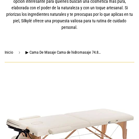
opción interesante para quienes buscan una cosmética más pura,
elaborada con el poder de la naturaleza y con un toque artesanal. Si
priorizas los ingredientes naturales y te preocupas por lo que aplicas en tu
piel, Silkylé ofrece una propuesta valiosa para tu rutina de cuidado
personal.
›
Inicio
▶ Cama De Masaje Cama de hidromasaje 74.8 pulgadas Portátil de largo 2 plegables con la mesa de la caja de la caja de la caja de la caja del salón ajustable de la cama de la cama d