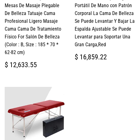
Mesas De Masaje Plegable
Portátil De Mano con Patrón
De Belleza Tatuaje Cama
Corporal La Cama De Belleza
Profesional Ligero Masaje
Se Puede Levantar Y Bajar La
Cama Cama De Tratamiento
Espalda Ajustable Se Puede
Físico For Salón De Belleza
Levantar para Soportar Una
(Color : B, Size : 185 * 70 *
Gran Carga,Red
62-82 cm)
PRECIO
$
$ 16,859.22
HABITUAL
16,859.2
PRECIO
$
$ 12,633.55
HABITUAL
12,633.55