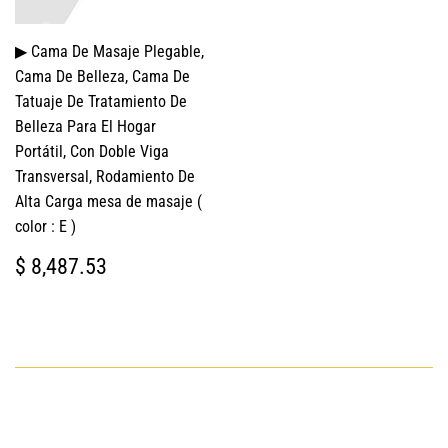
▶ Cama De Masaje Plegable,
Cama De Belleza, Cama De
Tatuaje De Tratamiento De
Belleza Para El Hogar
Portátil, Con Doble Viga
Transversal, Rodamiento De
Alta Carga mesa de masaje (
color : E )
PRECIO
$
$ 8,487.53
HABITUAL
8,487.53