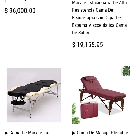
Masaje Estacionaria De Alta
PRECIO
$
$ 96,000.00
Resistencia Cama De
HABITUAL
96,000.00
Fisioterapia con Capa De
Espuma Viscoelástica Cama
De Salón
PRECIO
$
$ 19,155.95
HABITUAL
19,155.9
▶ Cama De Masaje Las
▶ Cama De Masaje Plegable