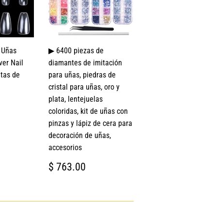
 Uñas
▶ 6400 piezas de
ver Nail
diamantes de imitación
tas de
para uñas, piedras de
cristal para uñas, oro y
plata, lentejuelas
coloridas, kit de uñas con
L
9.00
pinzas y lápiz de cera para
decoración de uñas,
accesorios
PRECIO
$
$ 763.00
HABITUAL
763.00