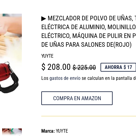
▶ MEZCLADOR DE POLVO DE UÑAS, 
ELÉCTRICA DE ALUMINIO, MOLINILL
ELÉCTRICO, MÁQUINA DE PULIR EN
DE UÑAS PARA SALONES DE(ROJO)
YUYTE
$ 208.00
PRECIO
$
PRECIO
$
$ 225.00
AHORRA $ 17
HABITUAL
225.00
DE
208.00
Los
gastos de envío
se calculan en la pantalla 
VENTA
COMPRA EN AMAZON
Marca:
YUYTE