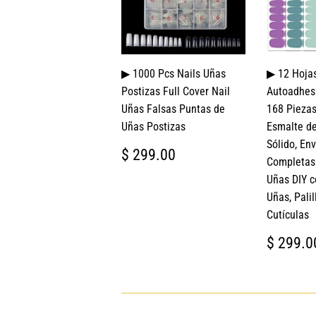
▶ 1000 Pcs Nails Uñas
▶ 12 Hoja
Postizas Full Cover Nail
Autoadhesi
Uñas Falsas Puntas de
168 Piezas
Uñas Postizas
Esmalte de
Sólido, En
PRECIO
$
$ 299.00
Completas 
HABITUAL
299.00
Uñas DIY c
Uñas, Palil
Cutículas
PREC
$ 299.0
HABI