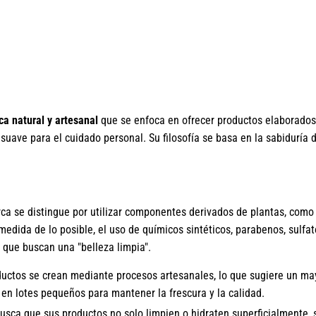
a natural y artesanal
que se enfoca en ofrecer productos elaborado
uave para el cuidado personal. Su filosofía se basa en la sabiduría 
a se distingue por utilizar componentes derivados de plantas, como 
 medida de lo posible, el uso de químicos sintéticos, parabenos, sulfato
s que buscan una "belleza limpia".
ctos se crean mediante procesos artesanales, lo que sugiere un may
 en lotes pequeños para mantener la frescura y la calidad.
busca que sus productos no solo limpien o hidraten superficialmente,