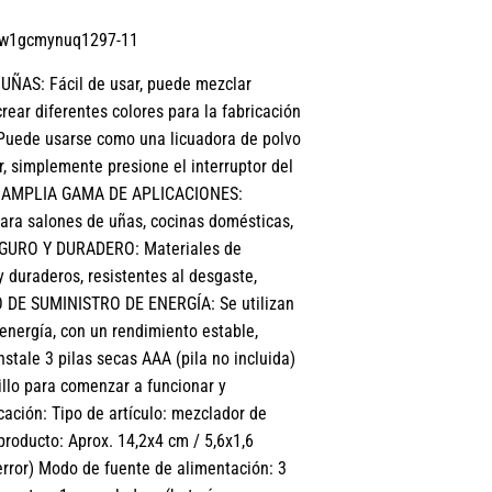
w1gcmynuq1297-11
ÑAS: Fácil de usar, puede mezclar
ear diferentes colores para la fabricación
Puede usarse como una licuadora de polvo
r, simplemente presione el interruptor del
. 3. AMPLIA GAMA DE APLICACIONES:
para salones de uñas, cocinas domésticas,
. SEGURO Y DURADERO: Materiales de
y duraderos, resistentes al desgaste,
DO DE SUMINISTRO DE ENERGÍA: Se utilizan
 energía, con un rendimiento estable,
nstale 3 pilas secas AAA (pila no incluida)
nillo para comenzar a funcionar y
ación: Tipo de artículo: mezclador de
roducto: Aprox. 14,2x4 cm / 5,6x1,6
rror) Modo de fuente de alimentación: 3