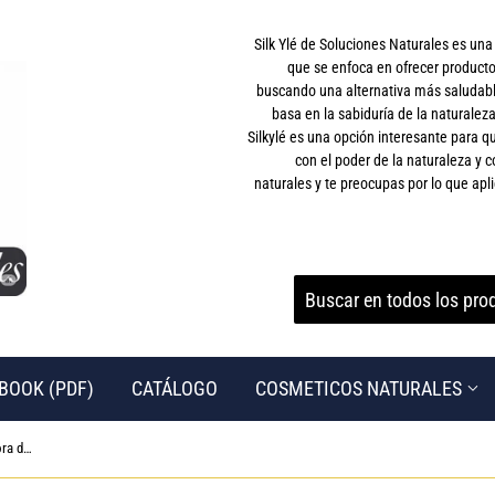
Silk Ylé de Soluciones Naturales es un
que se enfoca en ofrecer producto
buscando una alternativa más saludable
basa en la sabiduría de la naturaleza
Silkylé es una opción interesante para
con el poder de la naturaleza y c
naturales y te preocupas por lo que apli
BOOK (PDF)
CATÁLOGO
COSMETICOS NATURALES
▶ Mezclador de Polvo de Uñas, Trituradora de Especias Eléctrica de Aluminio, Molinillo de Hierba de Tabaco Eléctrico, Máquina de Pulir en Polvo, Amoladora de Polvo de Uñas para Salones de(rojo)