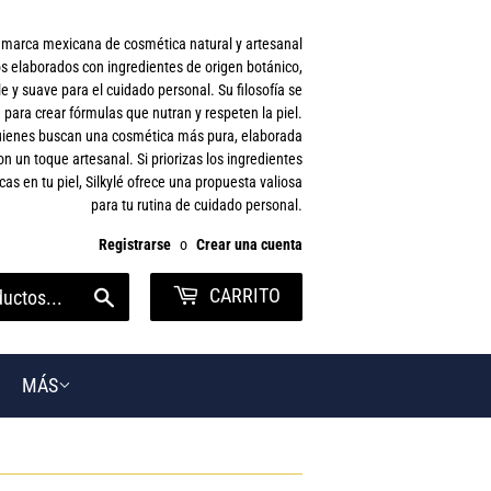
a marca mexicana de cosmética natural y artesanal
s elaborados con ingredientes de origen botánico,
 y suave para el cuidado personal. Su filosofía se
 para crear fórmulas que nutran y respeten la piel.
 quienes buscan una cosmética más pura, elaborada
on un toque artesanal. Si priorizas los ingredientes
cas en tu piel, Silkylé ofrece una propuesta valiosa
para tu rutina de cuidado personal.
Registrarse
o
Crear una cuenta
CARRITO
Buscar
MÁS