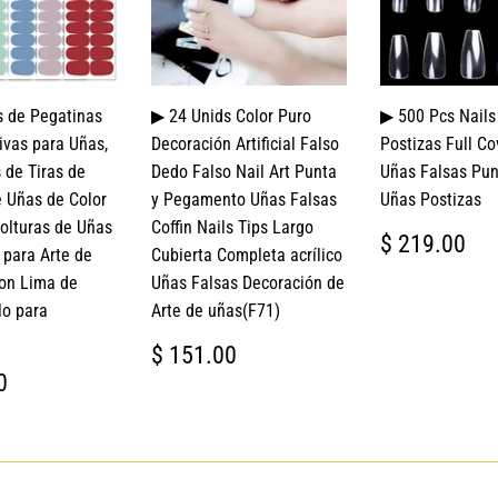
s de Pegatinas
▶ 24 Unids Color Puro
▶ 500 Pcs Nails
vas para Uñas,
Decoración Artificial Falso
Postizas Full Co
 de Tiras de
Dedo Falso Nail Art Punta
Uñas Falsas Pun
 Uñas de Color
y Pegamento Uñas Falsas
Uñas Postizas
volturas de Uñas
Coffin Nails Tips Largo
PRECIO
$
$ 219.00
para Arte de
Cubierta Completa acrílico
HABITUA
21
on Lima de
Uñas Falsas Decoración de
lo para
Arte de uñas(F71)
PRECIO
$
$ 151.00
HABITUAL
151.00
IO
$
0
TUAL
299.00