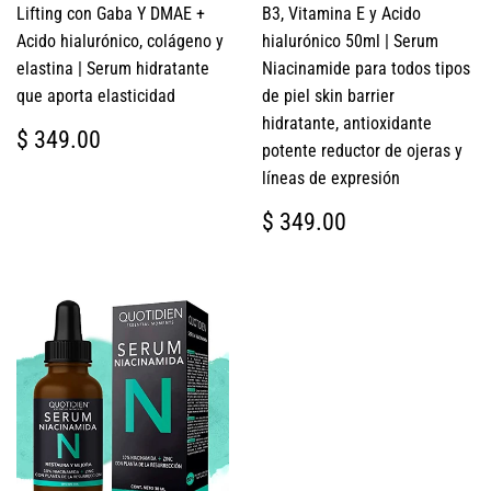
Lifting con Gaba Y DMAE +
B3, Vitamina E y Acido
Acido hialurónico, colágeno y
hialurónico 50ml | Serum
elastina | Serum hidratante
Niacinamide para todos tipos
que aporta elasticidad
de piel skin barrier
hidratante, antioxidante
PRECIO
$
$ 349.00
potente reductor de ojeras y
HABITUAL
349.00
líneas de expresión
PRECIO
$
$ 349.00
HABITUAL
349.00