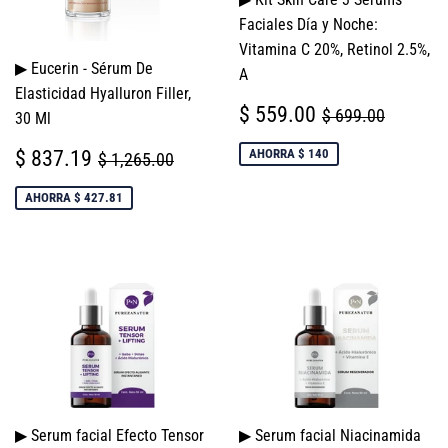
Faciales Día y Noche:
Vitamina C 20%, Retinol 2.5%,
▶ Eucerin - Sérum De
A
Elasticidad Hyalluron Filler,
PRECIO
$
PRECIO HABI
$ 699.
$ 559.00
$ 699.00
30 Ml
DE
559.00
PRECIO
$
VENTA
PRECIO HABITUAL
$ 1,265.00
$ 837.19
AHORRA $ 140
$ 1,265.00
DE
837.19
VENTA
AHORRA $ 427.81
▶ Serum facial Efecto Tensor
▶ Serum facial Niacinamida