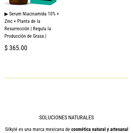
▶ Serum Niacinamida 10% +
Zinc + Planta de la
Resurrección | Regula la
Producción de Grasa |
PRECIO
$
$ 365.00
HABITUAL
365.00
SOLUCIONES NATURALES
Silkylé es una marca mexicana de
cosmética natural y artesanal