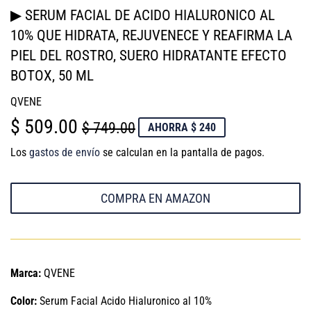
▶ SERUM FACIAL DE ACIDO HIALURONICO AL
10% QUE HIDRATA, REJUVENECE Y REAFIRMA LA
PIEL DEL ROSTRO, SUERO HIDRATANTE EFECTO
BOTOX, 50 ML
QVENE
$ 509.00
PRECIO
$
PRECIO
$
$ 749.00
AHORRA $ 240
HABITUAL
749.00
DE
509.00
Los
gastos de envío
se calculan en la pantalla de pagos.
VENTA
COMPRA EN AMAZON
Marca:
QVENE
Color:
Serum Facial Acido Hialuronico al 10%