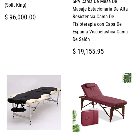
SPA Cama De Mesa De
(Split King)
Masaje Estacionaria De Alta
PRECIO
$
$ 96,000.00
Resistencia Cama De
HABITUAL
96,000.00
Fisioterapia con Capa De
Espuma Viscoelástica Cama
De Salón
PRECIO
$
$ 19,155.95
HABITUAL
19,155.9