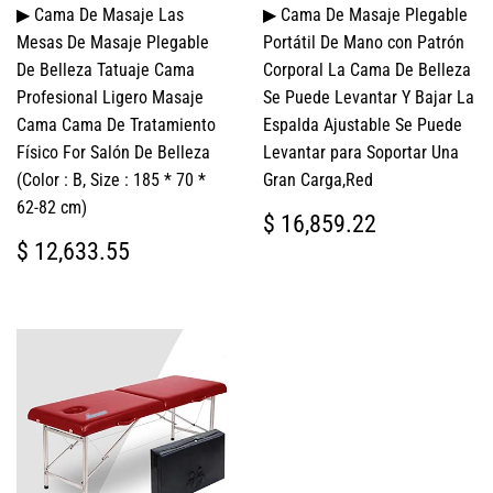
▶ Cama De Masaje Las
▶ Cama De Masaje Plegable
Mesas De Masaje Plegable
Portátil De Mano con Patrón
De Belleza Tatuaje Cama
Corporal La Cama De Belleza
Profesional Ligero Masaje
Se Puede Levantar Y Bajar La
Cama Cama De Tratamiento
Espalda Ajustable Se Puede
Físico For Salón De Belleza
Levantar para Soportar Una
(Color : B, Size : 185 * 70 *
Gran Carga,Red
62-82 cm)
PRECIO
$
$ 16,859.22
HABITUAL
16,859.2
PRECIO
$
$ 12,633.55
HABITUAL
12,633.55