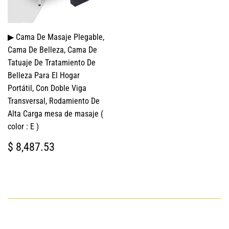
▶ Cama De Masaje Plegable,
Cama De Belleza, Cama De
Tatuaje De Tratamiento De
Belleza Para El Hogar
Portátil, Con Doble Viga
Transversal, Rodamiento De
Alta Carga mesa de masaje (
color : E )
PRECIO
$
$ 8,487.53
HABITUAL
8,487.53