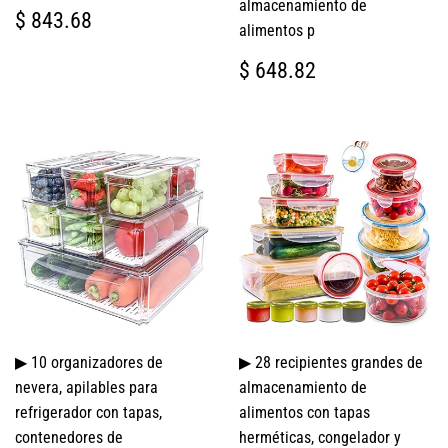
almacenamiento de
PRECIO
$
$ 843.68
alimentos p
HABITUAL
843.68
PRECIO
$
$ 648.82
HABITUAL
648.82
▶ 10 organizadores de
▶ 28 recipientes grandes de
nevera, apilables para
almacenamiento de
refrigerador con tapas,
alimentos con tapas
contenedores de
herméticas, congelador y