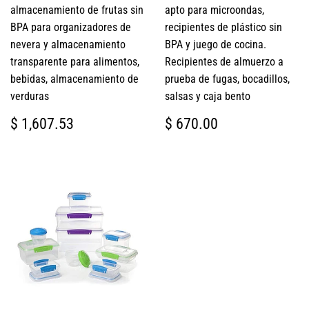
almacenamiento de frutas sin
apto para microondas,
BPA para organizadores de
recipientes de plástico sin
nevera y almacenamiento
BPA y juego de cocina.
transparente para alimentos,
Recipientes de almuerzo a
bebidas, almacenamiento de
prueba de fugas, bocadillos,
verduras
salsas y caja bento
PRECIO
$
PRECIO
$
$ 1,607.53
$ 670.00
HABITUAL
1,607.53
HABITUAL
670.00