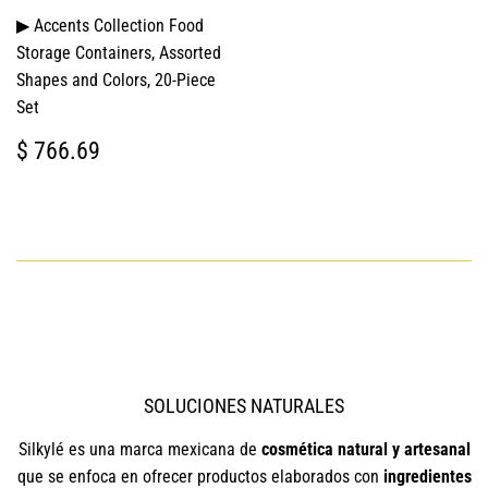
▶ Accents Collection Food
Storage Containers, Assorted
Shapes and Colors, 20-Piece
Set
PRECIO
$
$ 766.69
HABITUAL
766.69
SOLUCIONES NATURALES
Silkylé es una marca mexicana de
cosmética natural y artesanal
que se enfoca en ofrecer productos elaborados con
ingredientes