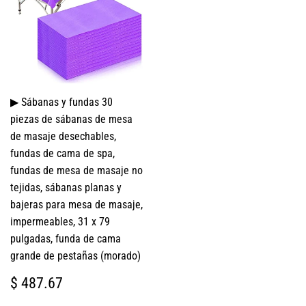
▶ Sábanas y fundas 30
piezas de sábanas de mesa
de masaje desechables,
fundas de cama de spa,
fundas de mesa de masaje no
tejidas, sábanas planas y
bajeras para mesa de masaje,
impermeables, 31 x 79
pulgadas, funda de cama
grande de pestañas (morado)
PRECIO
$
$ 487.67
HABITUAL
487.67