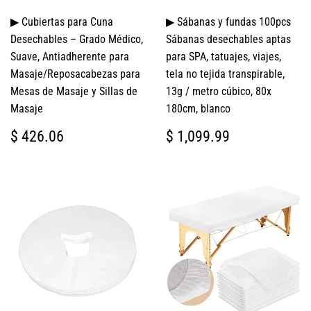
▶ Cubiertas para Cuna
▶ Sábanas y fundas 100pcs
Desechables – Grado Médico,
Sábanas desechables aptas
Suave, Antiadherente para
para SPA, tatuajes, viajes,
Masaje/Reposacabezas para
tela no tejida transpirable,
Mesas de Masaje y Sillas de
13g / metro cúbico, 80x
Masaje
180cm, blanco
PRECIO
$
PRECIO
$
$ 426.06
$ 1,099.99
HABITUAL
426.06
HABITUAL
1,099.99