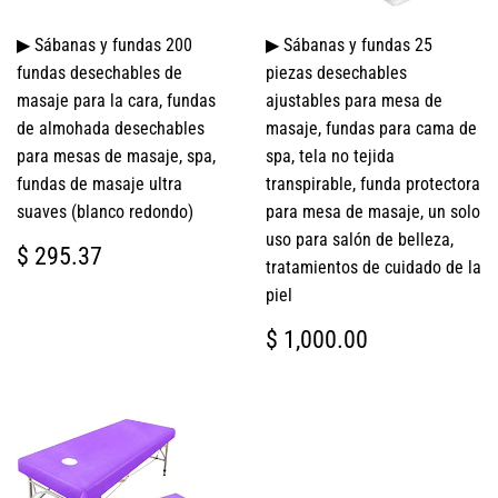
▶ Sábanas y fundas 200
▶ Sábanas y fundas 25
fundas desechables de
piezas desechables
masaje para la cara, fundas
ajustables para mesa de
de almohada desechables
masaje, fundas para cama de
para mesas de masaje, spa,
spa, tela no tejida
fundas de masaje ultra
transpirable, funda protectora
suaves (blanco redondo)
para mesa de masaje, un solo
uso para salón de belleza,
PRECIO
$
$ 295.37
tratamientos de cuidado de la
HABITUAL
295.37
piel
PRECIO
$
$ 1,000.00
HABITUAL
1,000.00