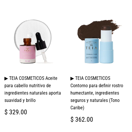
▶ TEIA COSMETICOS Aceite
▶ TEIA COSMETICOS
para cabello nutritivo de
Contorno para definir rostro
ingredientes naturales aporta
humectante, ingredientes
suavidad y brillo
seguros y naturales (Tono
Caribe)
PRECIO
$
$ 329.00
HABITUAL
329.00
PRECIO
$
$ 362.00
HABITUAL
362.00