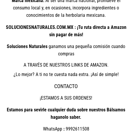
Marca mexicana:
Al ser una marca nacional, promueve el
consumo local y, en ocasiones, incorpora ingredientes o
conocimientos de la herbolaria mexicana.
SOLUCIONESNATURALES.COM.MX : ¡Tu ruta directa a Amazon
sin pagar de más!
Soluciones Naturales
ganamos una pequeña comisión cuando
compras
A TRAVÉS DE NUESTROS LINKS DE AMAZON.
¿Lo mejor? A ti no te cuesta nada extra. ¡Así de simple!
CONTACTO
¡ESTAMOS A SUS ORDENES!
Estamos para sevirle cualquier duda sobre nuestros Bálsamos
haganolo saber.
WhatsApp
:
9992611508