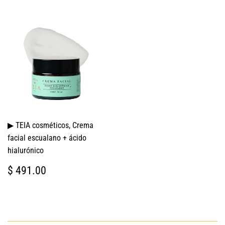
▶ TEIA cosméticos, Crema
facial escualano + ácido
hialurónico
PRECIO
$
$ 491.00
HABITUAL
491.00