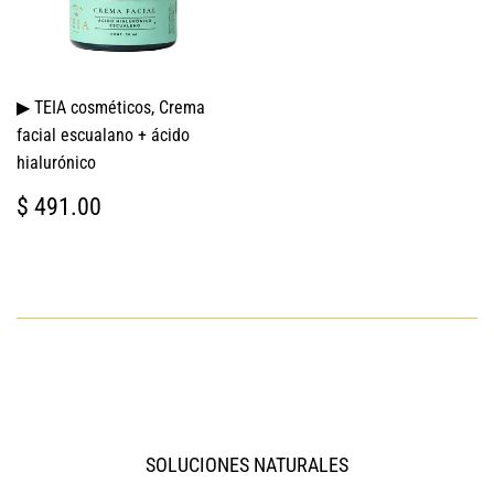
▶ TEIA cosméticos, Crema
facial escualano + ácido
hialurónico
PRECIO
$
$ 491.00
HABITUAL
491.00
SOLUCIONES NATURALES