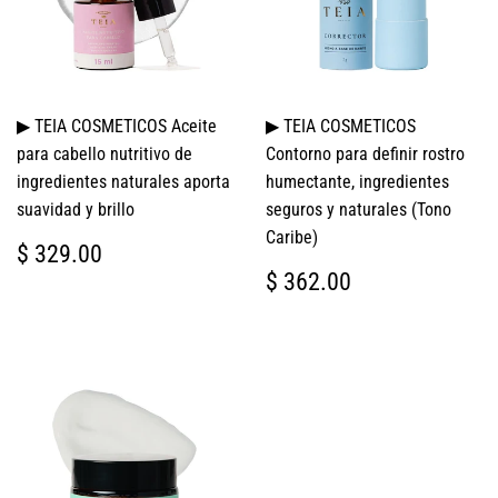
▶ TEIA COSMETICOS Aceite
▶ TEIA COSMETICOS
para cabello nutritivo de
Contorno para definir rostro
ingredientes naturales aporta
humectante, ingredientes
suavidad y brillo
seguros y naturales (Tono
Caribe)
PRECIO
$
$ 329.00
HABITUAL
329.00
PRECIO
$
$ 362.00
HABITUAL
362.00