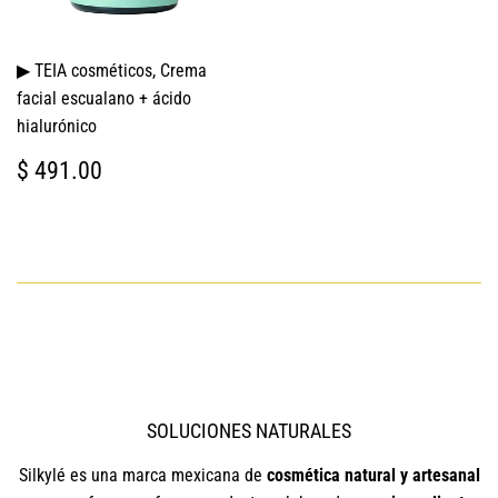
▶ TEIA cosméticos, Crema
facial escualano + ácido
hialurónico
PRECIO
$
$ 491.00
HABITUAL
491.00
SOLUCIONES NATURALES
Silkylé es una marca mexicana de
cosmética natural y artesanal