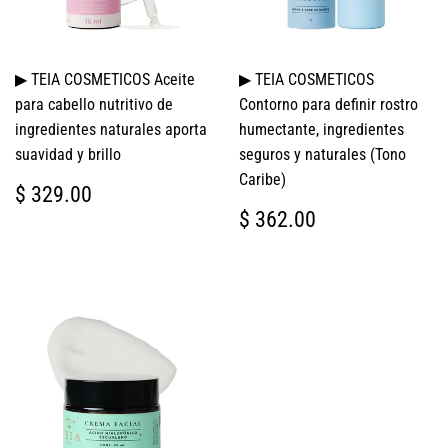
▶ TEIA COSMETICOS Aceite
▶ TEIA COSMETICOS
para cabello nutritivo de
Contorno para definir rostro
ingredientes naturales aporta
humectante, ingredientes
suavidad y brillo
seguros y naturales (Tono
Caribe)
PRECIO
$
$ 329.00
HABITUAL
329.00
PRECIO
$
$ 362.00
HABITUAL
362.00