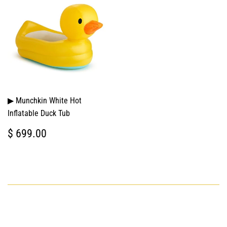
▶ Munchkin White Hot
Inflatable Duck Tub
PRECIO
$
$ 699.00
HABITUAL
699.00