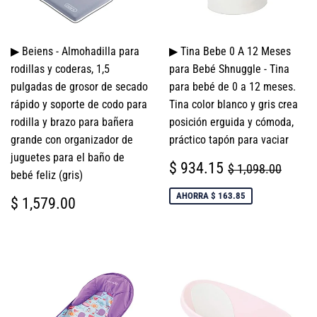
▶ Beiens - Almohadilla para
▶ Tina Bebe 0 A 12 Meses
rodillas y coderas, 1,5
para Bebé Shnuggle - Tina
pulgadas de grosor de secado
para bebé de 0 a 12 meses.
rápido y soporte de codo para
Tina color blanco y gris crea
rodilla y brazo para bañera
posición erguida y cómoda,
grande con organizador de
práctico tapón para vaciar
juguetes para el baño de
PRECIO
$
PRECIO HABI
$ 1,0
$ 934.15
$ 1,098.00
bebé feliz (gris)
DE
934.15
VENTA
PRECIO
$
AHORRA $ 163.85
$ 1,579.00
HABITUAL
1,579.00