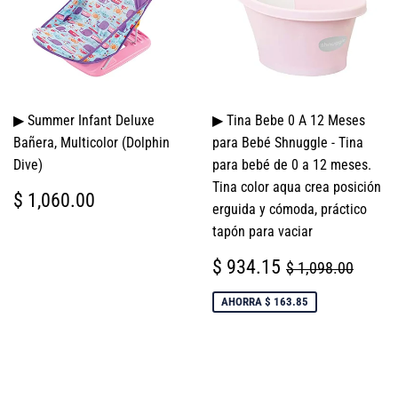
▶ Summer Infant Deluxe
▶ Tina Bebe 0 A 12 Meses
Bañera, Multicolor (Dolphin
para Bebé Shnuggle - Tina
Dive)
para bebé de 0 a 12 meses.
Tina color aqua crea posición
PRECIO
$
$ 1,060.00
erguida y cómoda, práctico
HABITUAL
1,060.00
tapón para vaciar
PRECIO
$
PRECIO HABI
$ 1,0
$ 934.15
$ 1,098.00
DE
934.15
VENTA
AHORRA $ 163.85