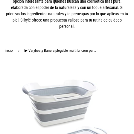
opción interesante para quienes buscan una cosmética más pura,
elaborada con el poder de la naturaleza y con un toque artesanal. Si
priorizas los ingredientes naturales y te preocupas por lo que aplicas en tu
piel, Silkylé ofrece una propuesta valiosa para tu rutina de cuidado
personal.
›
Inicio
▶ Varybeaty Bañera plegable multifunción para bebés recién nacidos a niños pequeños, portátil, para viajes, cesta de lavandería de plástico, lavabo de almacenamiento con agujero de drenaje (gris)