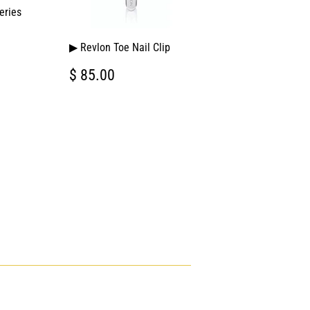
eries
▶ Revlon Toe Nail Clip
L
7.00
PRECIO
$
$ 85.00
HABITUAL
85.00