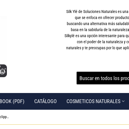
Silk Ylé de Soluciones Naturales es un
que se enfoca en ofrecer producto
buscando una alternativa más saludable
basa en la sabiduría de la naturaleza
Silkylé es una opción interesante para
con el poder de la naturaleza y c
naturales y te preocupas por lo que apli
BOOK (PDF)
CATÁLOGO
COSMETICOS NATURALES
▶ Victorinox 8.2055.CB Swiss Army Nail clippers with nail file, stainless, in Blister