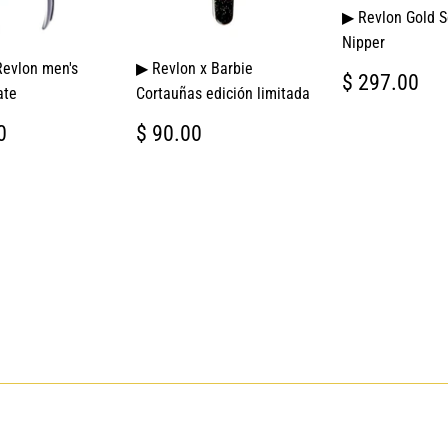
▶ Revlon Gold S
Nipper
Revlon men's
▶ Revlon x Barbie
PRECIO
$
$ 297.00
ate
Cortauñas edición limitada
HABITUA
29
IO
$
PRECIO
$
0
$ 90.00
TUAL
237.00
HABITUAL
90.00