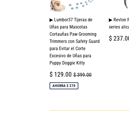
▶ Lumbor37 Tijeras de
▶ Revlon 
Uñas para Mascotas
series alic
Cortauñas Paw Grooming
PREC
$ 237.0
Trimmers con Safety Guard
HABI
para Evitar el Corte
Excesivo de Uñas para
Puppy Doggie Kitty
PRECIO
$
PRECIO HABITUAL
$ 399.00
$ 129.00
$ 399.00
DE
129.00
VENTA
AHORRA $ 270