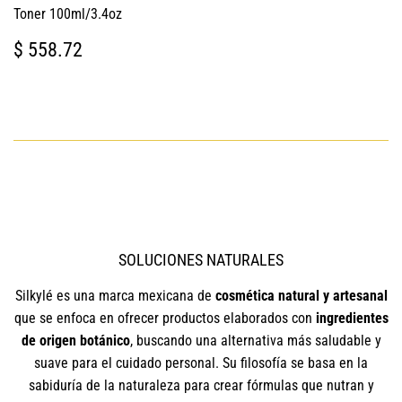
Toner 100ml/3.4oz
PRECIO
$
$ 558.72
HABITUAL
558.72
SOLUCIONES NATURALES
Silkylé es una marca mexicana de
cosmética natural y artesanal
que se enfoca en ofrecer productos elaborados con
ingredientes
de origen botánico
, buscando una alternativa más saludable y
suave para el cuidado personal. Su filosofía se basa en la
sabiduría de la naturaleza para crear fórmulas que nutran y