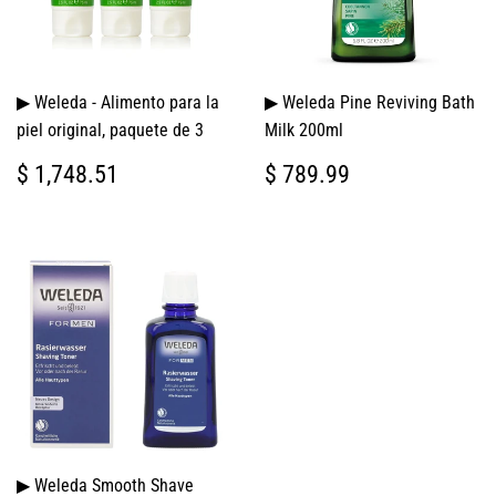
▶ Weleda - Alimento para la
▶ Weleda Pine Reviving Bath
piel original, paquete de 3
Milk 200ml
PRECIO
$
PRECIO
$
$ 1,748.51
$ 789.99
HABITUAL
1,748.51
HABITUAL
789.99
▶ Weleda Smooth Shave