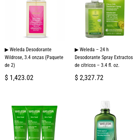
▶ Weleda Desodorante
▶ Weleda – 24 h
Wildrose, 3.4 onzas (Paquete
Desodorante Spray Extractos
de 2)
de cítricos – 3.4 fl. oz.
PRECIO
$
PRECIO
$
$ 1,423.02
$ 2,327.72
HABITUAL
1,423.02
HABITUAL
2,327.72