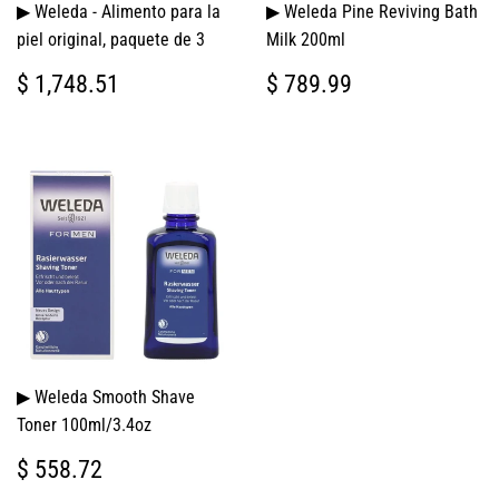
▶ Weleda - Alimento para la
▶ Weleda Pine Reviving Bath
piel original, paquete de 3
Milk 200ml
PRECIO
$
PRECIO
$
$ 1,748.51
$ 789.99
HABITUAL
1,748.51
HABITUAL
789.99
▶ Weleda Smooth Shave
Toner 100ml/3.4oz
PRECIO
$
$ 558.72
HABITUAL
558.72