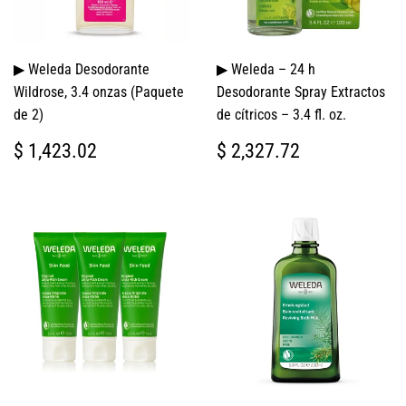
▶ Weleda Desodorante
▶ Weleda – 24 h
Wildrose, 3.4 onzas (Paquete
Desodorante Spray Extractos
de 2)
de cítricos – 3.4 fl. oz.
PRECIO
$
PRECIO
$
$ 1,423.02
$ 2,327.72
HABITUAL
1,423.02
HABITUAL
2,327.72