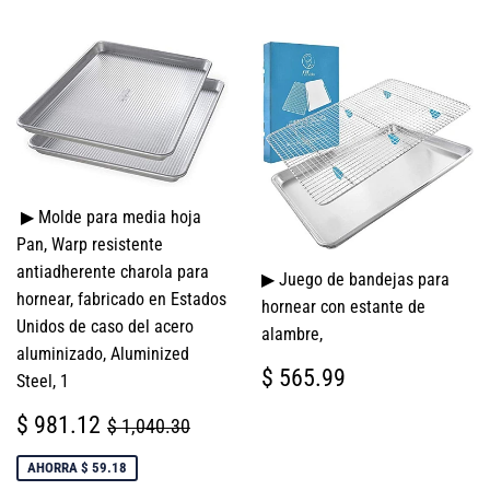
▶ Molde para media hoja
Pan, Warp resistente
antiadherente charola para
▶ Juego de bandejas para
hornear, fabricado en Estados
hornear con estante de
Unidos de caso del acero
alambre,
aluminizado, Aluminized
PRECIO
$
$ 565.99
Steel, 1
HABITUAL
565.99
PRECIO
$
PRECIO HABITUAL
$ 1,040.30
$ 981.12
$ 1,040.30
DE
981.12
VENTA
AHORRA $ 59.18