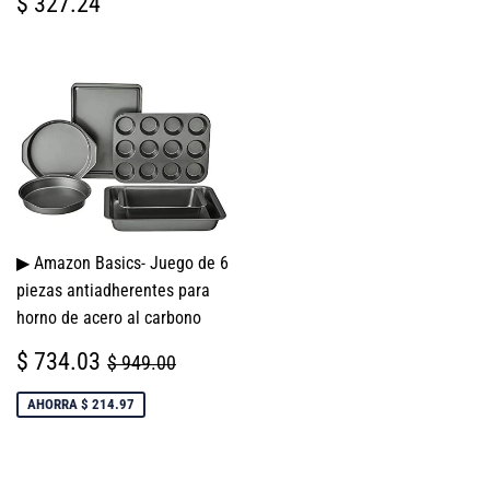
PRECIO
$
$ 327.24
HABITUAL
327.24
▶ Amazon Basics- Juego de 6
piezas antiadherentes para
horno de acero al carbono
PRECIO
$
PRECIO HABITUAL
$ 949.00
$ 734.03
$ 949.00
DE
734.03
VENTA
AHORRA $ 214.97