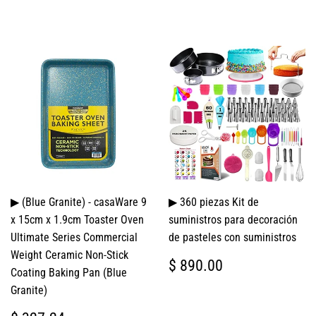
▶ (Blue Granite) - casaWare 9
▶ 360 piezas Kit de
x 15cm x 1.9cm Toaster Oven
suministros para decoración
Ultimate Series Commercial
de pasteles con suministros
Weight Ceramic Non-Stick
PRECIO
$
$ 890.00
Coating Baking Pan (Blue
HABITUAL
890.00
Granite)