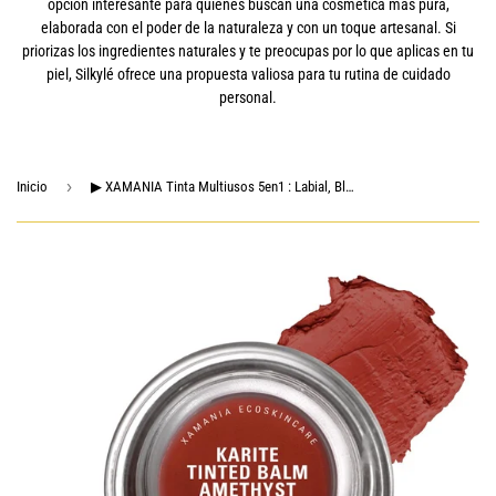
opción interesante para quienes buscan una cosmética más pura,
elaborada con el poder de la naturaleza y con un toque artesanal. Si
priorizas los ingredientes naturales y te preocupas por lo que aplicas en tu
piel, Silkylé ofrece una propuesta valiosa para tu rutina de cuidado
personal.
›
Inicio
▶ XAMANIA Tinta Multiusos 5en1 : Labial, Blush, Sombra, Contour & Iluminador | con Karité + Argán Orgánico | Acabado Radiante Natural | No Tóxico, Vegano, Cruelty Free | Clean Makeup Hecho en México (Amatista, 5g)