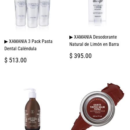
▶ XAMANIA Desodorante
▶ XAMANIA 3 Pack Pasta
Natural de Limón en Barra
Dental Caléndula
PRECIO
$
$ 395.00
PRECIO
$
$ 513.00
HABITUAL
395.00
HABITUAL
513.00