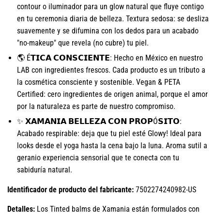
contour o iluminador para un glow natural que fluye contigo
en tu ceremonia diaria de belleza. Textura sedosa: se desliza
suavemente y se difumina con los dedos para un acabado
"no-makeup" que revela (no cubre) tu piel.
🌎 É𝗧𝗜𝗖𝗔 𝗖𝗢𝗡𝗦𝗖𝗜𝗘𝗡𝗧𝗘: Hecho en México en nuestro
LAB con ingredientes frescos. Cada producto es un tributo a
la cosmética consciente y sostenible. Vegan & PETA
Certified: cero ingredientes de origen animal, porque el amor
por la naturaleza es parte de nuestro compromiso.
✨ 𝗫𝗔𝗠𝗔𝗡𝗜𝗔 𝗕𝗘𝗟𝗟𝗘𝗭𝗔 𝗖𝗢𝗡 𝗣𝗥𝗢𝗣Ó𝗦𝗜𝗧𝗢:
Acabado respirable: deja que tu piel esté Glowy! Ideal para
looks desde el yoga hasta la cena bajo la luna. Aroma sutil a
geranio experiencia sensorial que te conecta con tu
sabiduría natural.
Identificador de producto del fabricante:
7502274240982-US
Detalles:
Los Tinted balms de Xamania están formulados con