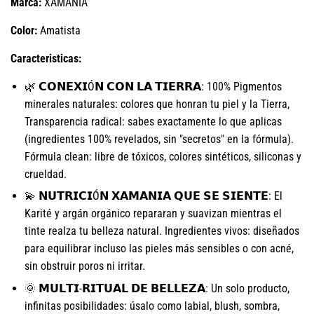
Marca:
XAMANIA
Color:
Amatista
Caracteristicas:
🌿 𝗖𝗢𝗡𝗘𝗫𝗜Ó𝗡 𝗖𝗢𝗡 𝗟𝗔 𝗧𝗜𝗘𝗥𝗥𝗔: 100% Pigmentos
minerales naturales: colores que honran tu piel y la Tierra,
Transparencia radical: sabes exactamente lo que aplicas
(ingredientes 100% revelados, sin "secretos" en la fórmula).
Fórmula clean: libre de tóxicos, colores sintéticos, siliconas y
crueldad.
💫 𝗡𝗨𝗧𝗥𝗜𝗖𝗜Ó𝗡 𝗫𝗔𝗠𝗔𝗡𝗜𝗔 𝗤𝗨𝗘 𝗦𝗘 𝗦𝗜𝗘𝗡𝗧𝗘: El
Karité y argán orgánico repararan y suavizan mientras el
tinte realza tu belleza natural. Ingredientes vivos: diseñados
para equilibrar incluso las pieles más sensibles o con acné,
sin obstruir poros ni irritar.
🌞 𝗠𝗨𝗟𝗧𝗜-𝗥𝗜𝗧𝗨𝗔𝗟 𝗗𝗘 𝗕𝗘𝗟𝗟𝗘𝗭𝗔: Un solo producto,
infinitas posibilidades: úsalo como labial, blush, sombra,