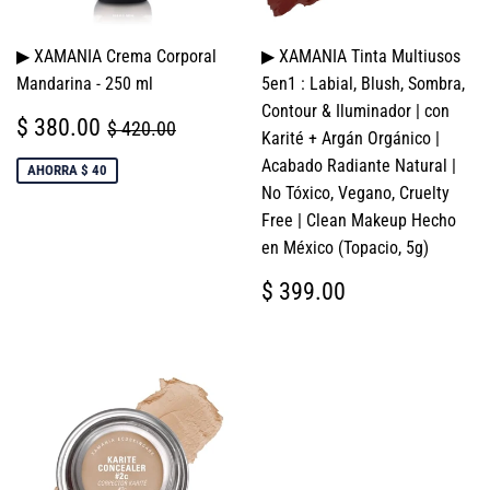
▶ XAMANIA Crema Corporal
▶ XAMANIA Tinta Multiusos
Mandarina - 250 ml
5en1 : Labial, Blush, Sombra,
Contour & Iluminador | con
PRECIO
$
PRECIO HABITUAL
$ 420.00
$ 380.00
$ 420.00
Karité + Argán Orgánico |
DE
380.00
VENTA
Acabado Radiante Natural |
AHORRA $ 40
No Tóxico, Vegano, Cruelty
Free | Clean Makeup Hecho
en México (Topacio, 5g)
PRECIO
$
$ 399.00
HABITUAL
399.00