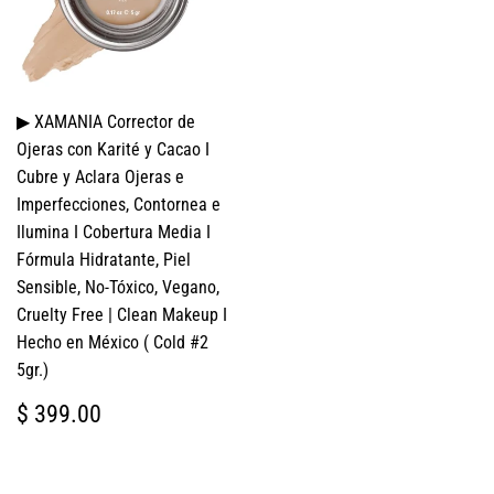
▶ XAMANIA Corrector de
Ojeras con Karité y Cacao I
Cubre y Aclara Ojeras e
Imperfecciones, Contornea e
Ilumina I Cobertura Media I
Fórmula Hidratante, Piel
Sensible, No-Tóxico, Vegano,
Cruelty Free | Clean Makeup I
Hecho en México ( Cold #2
5gr.)
PRECIO
$
$ 399.00
HABITUAL
399.00