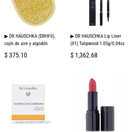
▶ DR HAUSCHKA (DRHF0),
▶ DR HAUSCHKA Lip Liner
cojín de aire y algodón
(01) Tulipwood 1.05g/0.04oz
PRECIO
$
PRECIO
$
$ 375.10
$ 1,362.68
HABITUAL
375.10
HABITUAL
1,362.68