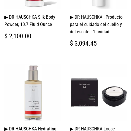
▶ DR HAUSCHKA Silk Body
▶ DR HAUSCHKA , Producto
Powder, 10.7 Fluid Ounce
para el cuidado del cuello y
del escote - 1 unidad
PRECIO
$
$ 2,100.00
HABITUAL
2,100.00
PRECIO
$
$ 3,094.45
HABITUAL
3,094.45
▶ DR HAUSCHKA Hydrating
▶ DR HAUSCHKA Loose