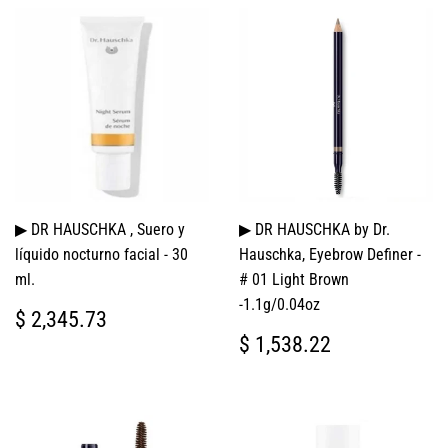
▶ DR HAUSCHKA , Suero y
▶ DR HAUSCHKA by Dr.
líquido nocturno facial - 30
Hauschka, Eyebrow Definer -
ml.
# 01 Light Brown
-1.1g/0.04oz
PRECIO
$
$ 2,345.73
HABITUAL
2,345.73
PRECIO
$
$ 1,538.22
HABITUAL
1,538.22