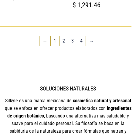
HABITUAL
1,180.65
PRECIO
$
$ 1,291.46
HABITUAL
1,291.46
←
1
2
3
4
→
SOLUCIONES NATURALES
Silkylé es una marca mexicana de
cosmética natural y artesanal
que se enfoca en ofrecer productos elaborados con
ingredientes
de origen botánico
, buscando una alternativa más saludable y
suave para el cuidado personal. Su filosofía se basa en la
sabiduría de la naturaleza para crear fórmulas que nutran y