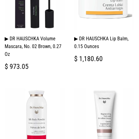
▶ DR HAUSCHKA Volume
▶ DR HAUSCHKA Lip Balm,
Mascara, No. 02 Brown, 0.27
0.15 Ounces
Oz
PRECIO
$
$ 1,180.60
HABITUAL
1,180.60
PRECIO
$
$ 973.05
HABITUAL
973.05