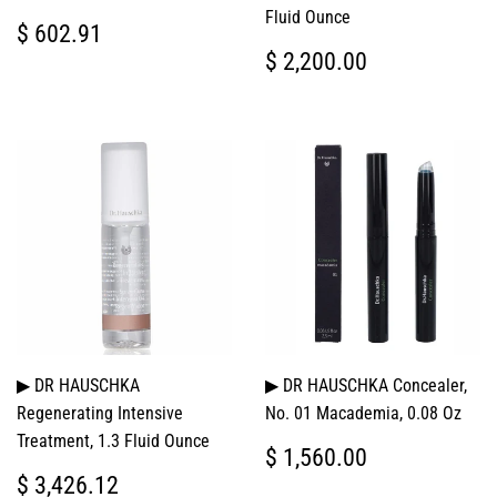
Fluid Ounce
PRECIO
$
$ 602.91
HABITUAL
602.91
PRECIO
$
$ 2,200.00
HABITUAL
2,200.00
▶ DR HAUSCHKA
▶ DR HAUSCHKA Concealer,
Regenerating Intensive
No. 01 Macademia, 0.08 Oz
Treatment, 1.3 Fluid Ounce
PRECIO
$
$ 1,560.00
HABITUAL
1,560.00
PRECIO
$
$ 3,426.12