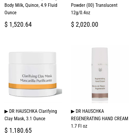
Body Milk, Quince, 4.9 Fluid
Powder (00) Translucent
Ounce
12g/0.4oz
PRECIO
$
PRECIO
$
$ 1,520.64
$ 2,020.00
HABITUAL
1,520.64
HABITUAL
2,020.00
▶ DR HAUSCHKA Clarifying
▶ DR HAUSCHKA
Clay Mask, 3.1 Ounce
REGENERATING HAND CREAM
1.7 Fl oz
PRECIO
$
$ 1,180.65