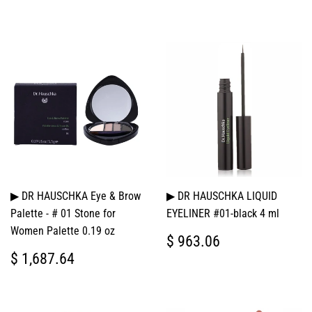
HABITUAL
3,426.12
▶ DR HAUSCHKA Eye & Brow
▶ DR HAUSCHKA LIQUID
Palette - # 01 Stone for
EYELINER #01-black 4 ml
Women Palette 0.19 oz
PRECIO
$
$ 963.06
HABITUAL
963.06
PRECIO
$
$ 1,687.64
HABITUAL
1,687.64