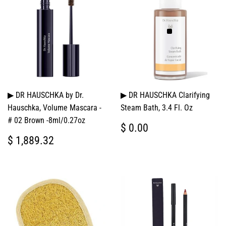
▶ DR HAUSCHKA by Dr.
▶ DR HAUSCHKA Clarifying
Hauschka, Volume Mascara -
Steam Bath, 3.4 Fl. Oz
# 02 Brown -8ml/0.27oz
PRECIO
$
$ 0.00
HABITUAL
0.00
PRECIO
$
$ 1,889.32
HABITUAL
1,889.32