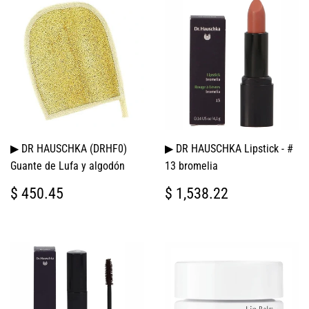
▶ DR HAUSCHKA (DRHF0)
▶ DR HAUSCHKA Lipstick - #
Guante de Lufa y algodón
13 bromelia
PRECIO
$
PRECIO
$
$ 450.45
$ 1,538.22
HABITUAL
450.45
HABITUAL
1,538.22