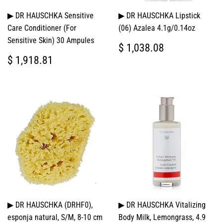
▶ DR HAUSCHKA Sensitive
▶ DR HAUSCHKA Lipstick
Care Conditioner (For
(06) Azalea 4.1g/0.14oz
Sensitive Skin) 30 Ampules
PRECIO
$
$ 1,038.08
HABITUAL
1,038.08
PRECIO
$
$ 1,918.81
HABITUAL
1,918.81
▶ DR HAUSCHKA (DRHF0),
▶ DR HAUSCHKA Vitalizing
esponja natural, S/M, 8-10 cm
Body Milk, Lemongrass, 4.9