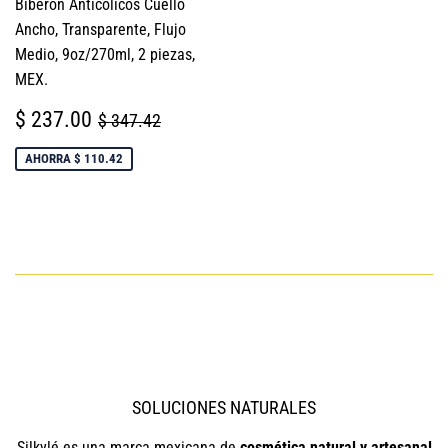
Biberón Anticólicos Cuello
Ancho, Transparente, Flujo
Medio, 9oz/270ml, 2 piezas,
MEX.
PRECIO
$
PRECIO HABITUAL
$ 347.42
$ 237.00
$ 347.42
DE
237.00
VENTA
AHORRA $ 110.42
SOLUCIONES NATURALES
Silkylé es una marca mexicana de
cosmética natural y artesanal