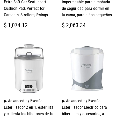
Extra Soft Car Seat Insert
impermeable para almohada
Cushion Pad, Perfect for
de seguridad para dormir en
Carseats, Strollers, Swings
la cama, para niños pequeños
PRECIO
$
PRECIO
$
$ 1,074.12
$ 2,063.34
HABITUAL
1,074.12
HABITUAL
2,063.34
▶ Advanced by Evenflo
▶ Advanced by Evenflo
Esterilizador 2 en 1, esteriliza
Esterilizador Eléctrico para
y calienta los biberones de tu
biberones y accesorios, a