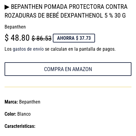
▶ BEPANTHEN POMADA PROTECTORA CONTRA
ROZADURAS DE BEBÉ DEXPANTHENOL 5 % 30 G
Bepanthen
$ 48.80
PRECIO
$
PRECIO
$
$ 86.53
AHORRA $ 37.73
HABITUAL
86.53
DE
48.80
Los
gastos de envío
se calculan en la pantalla de pagos.
VENTA
COMPRA EN AMAZON
Marca:
Bepanthen
Color:
Blanco
Caracteristicas: