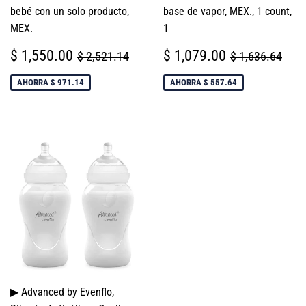
bebé con un solo producto,
base de vapor, MEX., 1 count,
MEX.
1
PRECIO
$
PRECIO
$
PRECIO HABITUAL
$ 2,521.14
PRECIO HAB
$ 1
$ 1,550.00
$ 1,079.00
$ 2,521.14
$ 1,636.64
DE
1,550.00
DE
1,079.00
VENTA
VENTA
AHORRA $ 971.14
AHORRA $ 557.64
▶ Advanced by Evenflo,