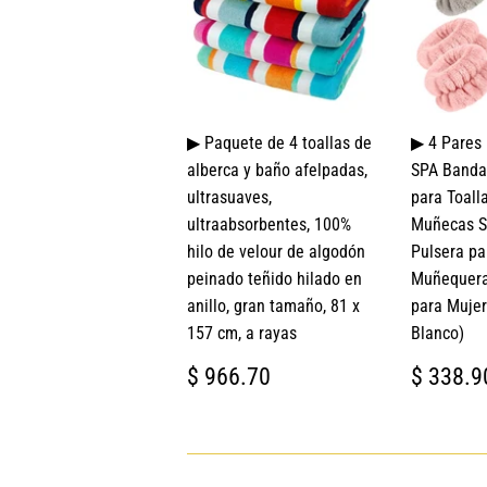
▶ Paquete de 4 toallas de
▶ 4 Pares
alberca y baño afelpadas,
SPA Banda 
ultrasuaves,
para Toall
ultraabsorbentes, 100%
Muñecas S
hilo de velour de algodón
Pulsera pa
peinado teñido hilado en
Muñequera
anillo, gran tamaño, 81 x
para Mujer
157 cm, a rayas
Blanco)
PRECIO
$
PREC
$ 966.70
$ 338.9
HABITUAL
966.70
HABI