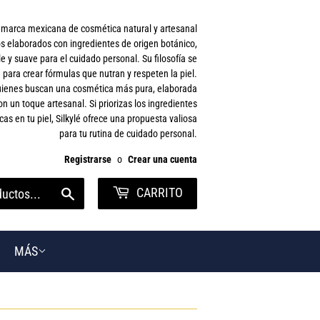
a marca mexicana de cosmética natural y artesanal
s elaborados con ingredientes de origen botánico,
 y suave para el cuidado personal. Su filosofía se
 para crear fórmulas que nutran y respeten la piel.
 quienes buscan una cosmética más pura, elaborada
on un toque artesanal. Si priorizas los ingredientes
cas en tu piel, Silkylé ofrece una propuesta valiosa
para tu rutina de cuidado personal.
Registrarse
o
Crear una cuenta
CARRITO
Buscar
MÁS