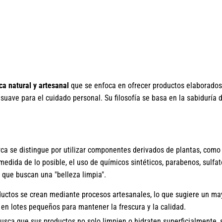
a natural y artesanal
que se enfoca en ofrecer productos elaborado
uave para el cuidado personal. Su filosofía se basa en la sabiduría 
a se distingue por utilizar componentes derivados de plantas, como 
 medida de lo posible, el uso de químicos sintéticos, parabenos, sulfato
s que buscan una "belleza limpia".
ctos se crean mediante procesos artesanales, lo que sugiere un may
 en lotes pequeños para mantener la frescura y la calidad.
busca que sus productos no solo limpien o hidraten superficialmente,