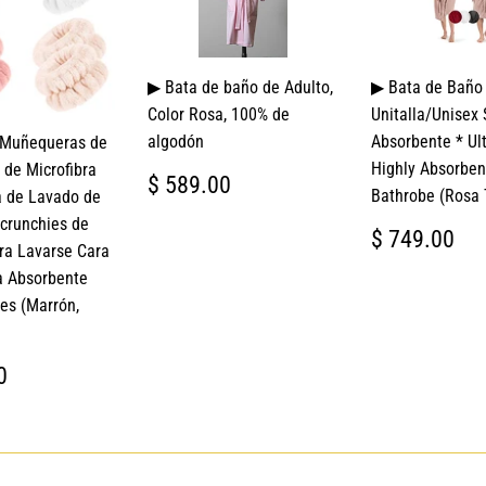
▶ Bata de baño de Adulto,
▶ Bata de Baño
Color Rosa, 100% de
Unitalla/Unisex
algodón
Absorbente * Ult
 Muñequeras de
Highly Absorben
de Microfibra
PRECIO
$
$ 589.00
Bathrobe (Rosa 
a de Lavado de
HABITUAL
589.00
crunchies de
PRECIO
$
$ 749.00
ra Lavarse Cara
HABITUA
74
 Absorbente
es (Marrón,
IO
$
0
TUAL
338.90