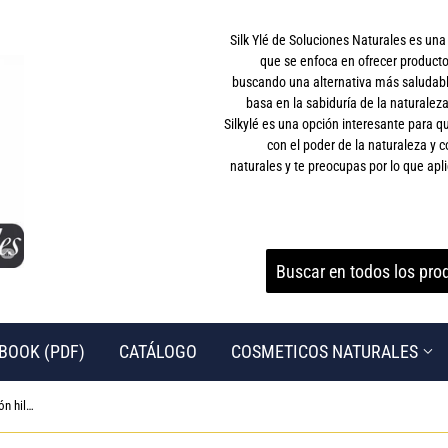
Silk Ylé de Soluciones Naturales es un
que se enfoca en ofrecer producto
buscando una alternativa más saludable
basa en la sabiduría de la naturaleza
Silkylé es una opción interesante para
con el poder de la naturaleza y c
naturales y te preocupas por lo que apli
BOOK (PDF)
CATÁLOGO
COSMETICOS NATURALES
▶ Toallas Juego de 8 piezas, 100% algodón hilado en anillo, 2 toallas de baño de 68 x 137 cm, 2 toallas de mano de 40 x 71 cm y 4 paños de 33 x 33 cm, ultrasuave y altamente absorbente, lavable a máquina, calidad de spa de hotel, gris carbón