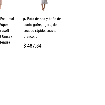
 Esquimal
▶ Bata de spa y baño de
 Súper
punto gofre, ligera, de
rasoft
secado rápido, suave,
t Unisex
Blanco, L
Tenue)
PRECIO
$
$ 487.84
HABITUAL
487.84
L
9.00