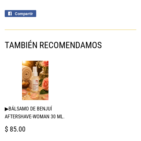
Compartir
Compartir
en
Facebook
TAMBIÉN RECOMENDAMOS
▶BÁLSAMO DE BENJUÍ
AFTERSHAVE-WOMAN 30 ML.
PRECIO
$
$ 85.00
HABITUAL
85.00