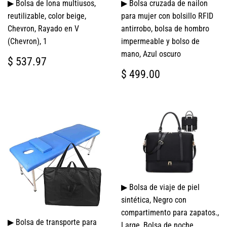
▶ Bolsa de lona multiusos,
▶ Bolsa cruzada de nailon
reutilizable, color beige,
para mujer con bolsillo RFID
Chevron, Rayado en V
antirrobo, bolsa de hombro
(Chevron), 1
impermeable y bolso de
mano, Azul oscuro
PRECIO
$
$ 537.97
HABITUAL
537.97
PRECIO
$
$ 499.00
HABITUAL
499.00
▶ Bolsa de viaje de piel
sintética, Negro con
compartimento para zapatos.,
▶ Bolsa de transporte para
Large, Bolsa de noche