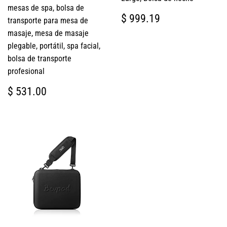
mesas de spa, bolsa de
PRECIO
$
$ 999.19
transporte para mesa de
HABITUAL
999.19
masaje, mesa de masaje
plegable, portátil, spa facial,
bolsa de transporte
profesional
PRECIO
$
$ 531.00
HABITUAL
531.00