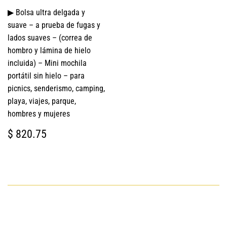
▶ Bolsa ultra delgada y
suave – a prueba de fugas y
lados suaves – (correa de
hombro y lámina de hielo
incluida) – Mini mochila
portátil sin hielo – para
picnics, senderismo, camping,
playa, viajes, parque,
hombres y mujeres
PRECIO
$
$ 820.75
HABITUAL
820.75