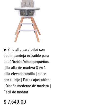
▶ Silla alta para bebé con
doble bandeja extraíble para
bebé/bebés/niños pequeños,
silla alta de madera 3 en 1,
silla elevadora/silla | crece
con tu hijo | Patas ajustables
| Diseño moderno de madera |
Fácil de montar
PRECIO
$
$ 7,649.00
HABITUAL
7,649.00