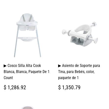
▶ Cosco Silla Alta Cook
▶ Asiento de Soporte para
Blanca, Blanca, Paquete De 1
Tina, para Bebés, color,
Count
paquete de 1
PRECIO
$
PRECIO
$
$ 1,286.92
$ 1,350.79
HABITUAL
1,286.92
HABITUAL
1,350.79