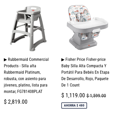
▶ Rubbermaid Commercial
▶ Fisher Price Fisher-price
Products - Silla alta
Baby Silla Alta Compacta Y
Rubbermaid Platinum,
Portátil Para Bebés En Etapa
robusta, con asiento para
De Desarrollo, Rojo, Paquete
jóvenes, platino, lista para
De 1 Count
montar, FG781408PLAT
PRECIO
$
PRECIO HAB
$ 1
$ 1,119.00
$ 1,599.00
DE
1,119.00
PRECIO
$
$ 2,819.00
VENTA
HABITUAL
2,819.00
AHORRA $ 480