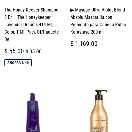
The Honey Keeper Shampoo
▶ Masque Ultra Violet Blond
3 En 1 The Honeykeeper
Absolu Mascarilla con
Lavender Dreams 414 Ml,
Pigmento para Cabello Rubio
Color, 1 Ml, Pack Of/Paquete
Kerastase 200 ml
De
PRECIO
$
$ 1,169.00
HABITUAL
1,169.00
PRECIO
$
PRECIO HABITUAL
$ 95.00
$ 55.00
$ 95.00
DE
55.00
VENTA
AHORRA $ 40