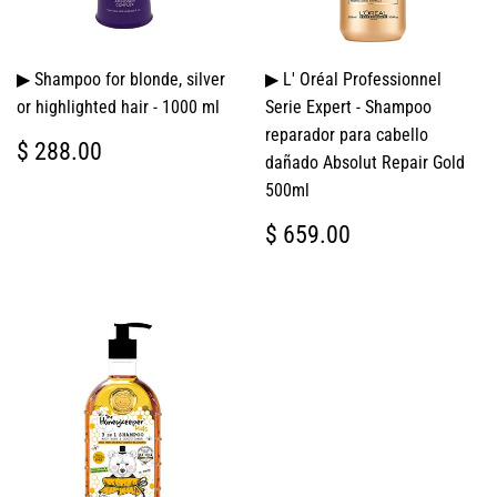
▶ Shampoo for blonde, silver
▶ L' Oréal Professionnel
or highlighted hair - 1000 ml
Serie Expert - Shampoo
reparador para cabello
PRECIO
$
$ 288.00
dañado Absolut Repair Gold
HABITUAL
288.00
500ml
PRECIO
$
$ 659.00
HABITUAL
659.00