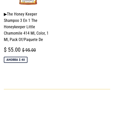
▶The Honey Keeper
Shampoo 3 En 1 The
Honeykeeper Little
Chamomile 414 Ml, Color, 1
Ml, Pack Of/Paquete De
PRECIO
$
PRECIO HABITUAL
$ 95.00
$ 55.00
$ 95.00
DE
55.00
VENTA
AHORRA $ 40