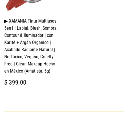
▶ XAMANIA Tinta Multiusos
5en1 : Labial, Blush, Sombra,
Contour & Iluminador | con
Karité + Argán Orgánico |
Acabado Radiante Natural |
No Tóxico, Vegano, Cruelty
Free | Clean Makeup Hecho
en México (Amatista, 5g)
PRECIO
$
$ 399.00
HABITUAL
399.00