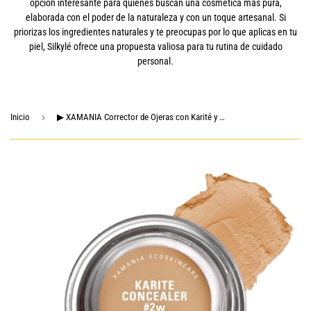
opción interesante para quienes buscan una cosmética más pura,
elaborada con el poder de la naturaleza y con un toque artesanal. Si
priorizas los ingredientes naturales y te preocupas por lo que aplicas en tu
piel, Silkylé ofrece una propuesta valiosa para tu rutina de cuidado
personal.
›
Inicio
▶ XAMANIA Corrector de Ojeras con Karité y Cacao I Cubre y Aclara Ojeras e Imperfecciones, Contornea e Ilumina I Cobertura Media I Fórmula Hidratante, Piel Sensible, No-Tóxico, Vegano, Cruelty Free | Clean Makeup I Hecho en México ( Warm #2 5gr.)