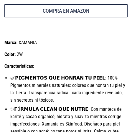
COMPRA EN AMAZON
Marca:
XAMANIA
Color:
2W
Caracteristicas:
🌿𝗣𝗜𝗚𝗠𝗘𝗡𝗧𝗢𝗦 𝗤𝗨𝗘 𝗛𝗢𝗡𝗥𝗔𝗡 𝗧𝗨 𝗣𝗜𝗘𝗟: 100%
Pigmentos minerales naturales: colores que honran tu piel y
la Tierra. Transparencia radical: cada ingrediente revelado,
sin secretos ni tóxicos.
✨𝗙Ó𝗥𝗠𝗨𝗟𝗔 𝗖𝗟𝗘𝗔𝗡 𝗤𝗨𝗘 𝗡𝗨𝗧𝗥𝗘: Con manteca de
karité y cacao organicó, hidrata y suaviza mientras corrige
imperfecciones: Xamania es Skinfood. Diseñado para piel
sensible o con acné: no tapa poros ni irrita. Calma, cubre,