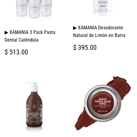
▶ XAMANIA Desodorante
▶ XAMANIA 3 Pack Pasta
Natural de Limón en Barra
Dental Caléndula
PRECIO
$
$ 395.00
PRECIO
$
$ 513.00
HABITUAL
395.00
HABITUAL
513.00