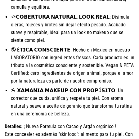
camufla y equilibra.
🌞𝗖𝗢𝗕𝗘𝗥𝗧𝗨𝗥𝗔 𝗡𝗔𝗧𝗨𝗥𝗔𝗟, 𝗟𝗢𝗢𝗞 𝗥𝗘𝗔𝗟: Disimula
ojeras, rojeces y brotes sin dejar efecto pesado. Acabado
suave y respirable, ideal para un look no makeup que se
siente como piel.
🌎 É𝗧𝗜𝗖𝗔 𝗖𝗢𝗡𝗦𝗖𝗜𝗘𝗡𝗧𝗘: Hecho en México en nuestro
LABORATORIO con ingredientes frescos. Cada producto es un
tributo a la cosmética consciente y sostenible. Vegan & PETA
Certified: cero ingredientes de origen animal, porque el amor
por la naturaleza es parte de nuestro compromiso.
🌸 𝗫𝗔𝗠𝗔𝗡𝗜𝗔 𝗠𝗔𝗞𝗘𝗨𝗣 𝗖𝗢𝗡 𝗣𝗥𝗢𝗣Ó𝗦𝗜𝗧𝗢: Un
corrector que cuida, unifica y respeta tu piel. Con aroma
natural y suave a aceite de geranio que transforma tu rutina
en una ceremonia de belleza.
Detalles:
¡ Nueva Formula con Cacao y Argán orgánico !
Este concealer es además "skinfood": alimento para tu piel. Con