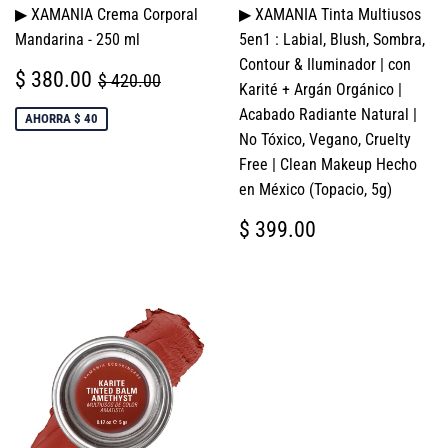
▶ XAMANIA Crema Corporal
▶ XAMANIA Tinta Multiusos
Mandarina - 250 ml
5en1 : Labial, Blush, Sombra,
Contour & Iluminador | con
PRECIO
$
PRECIO HABITUAL
$ 420.00
$ 380.00
$ 420.00
Karité + Argán Orgánico |
DE
380.00
VENTA
Acabado Radiante Natural |
AHORRA $ 40
No Tóxico, Vegano, Cruelty
Free | Clean Makeup Hecho
en México (Topacio, 5g)
PRECIO
$
$ 399.00
HABITUAL
399.00