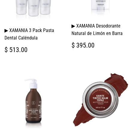
▶ XAMANIA Desodorante
▶ XAMANIA 3 Pack Pasta
Natural de Limón en Barra
Dental Caléndula
PRECIO
$
$ 395.00
PRECIO
$
$ 513.00
HABITUAL
395.00
HABITUAL
513.00