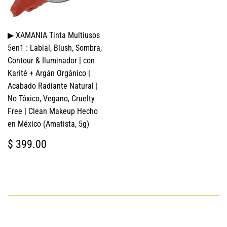
▶ XAMANIA Tinta Multiusos
5en1 : Labial, Blush, Sombra,
Contour & Iluminador | con
Karité + Argán Orgánico |
Acabado Radiante Natural |
No Tóxico, Vegano, Cruelty
Free | Clean Makeup Hecho
en México (Amatista, 5g)
PRECIO
$
$ 399.00
HABITUAL
399.00