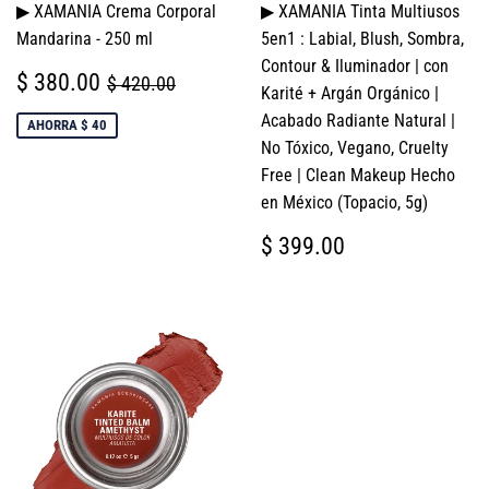
▶ XAMANIA Crema Corporal
▶ XAMANIA Tinta Multiusos
Mandarina - 250 ml
5en1 : Labial, Blush, Sombra,
Contour & Iluminador | con
PRECIO
$
PRECIO HABITUAL
$ 420.00
$ 380.00
$ 420.00
Karité + Argán Orgánico |
DE
380.00
VENTA
Acabado Radiante Natural |
AHORRA $ 40
No Tóxico, Vegano, Cruelty
Free | Clean Makeup Hecho
en México (Topacio, 5g)
PRECIO
$
$ 399.00
HABITUAL
399.00